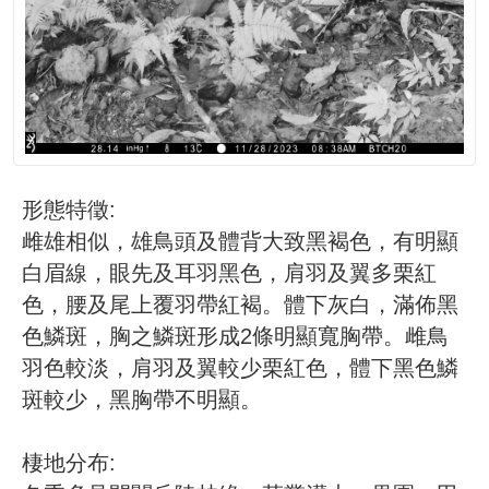
成
果
及
應
用
開
放
形態特徵:
資
雌雄相似，雄鳥頭及體背大致黑褐色，有明顯
料
白眉線，眼先及耳羽黑色，肩羽及翼多栗紅
資
色，腰及尾上覆羽帶紅褐。體下灰白，滿佈黑
訊
色鱗斑，胸之鱗斑形成2條明顯寬胸帶。雌鳥
公
羽色較淡，肩羽及翼較少栗紅色，體下黑色鱗
告
斑較少，黑胸帶不明顯。
首
頁
棲地分布: