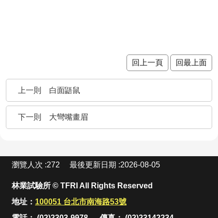
站
資
料
開
放
宣
回上一頁
回最上面
告
隱
白面鼯鼠
私
權
宣
大彎嘴畫眉
告
:
瀏覽人次
272
最後更新日期
2026-08-05
林業試驗所 © TFRI All Rights Reserved
地址：
100051 台北市南海路53號
電話： (02)2303-9978
傳真： (02)23142234