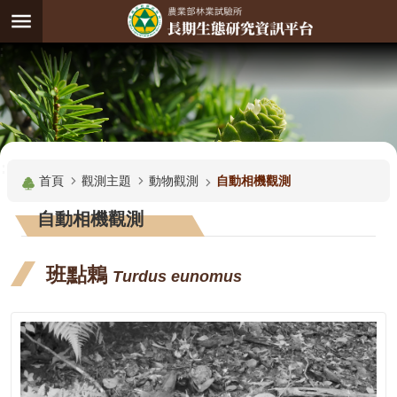
跳到主要內容區塊
:
進
階
試
驗
搜
基
:::
尋
地
首頁
觀測主題
動物觀測
自動相機觀測
觀
自動相機觀測
測
主
班點鶇
Turdus eunomus
題
觀
測
資
料