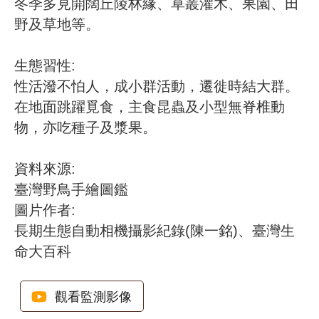
冬季多見開闊丘陵林緣、草叢灌木、果園、田
網
站
野及草地等。
導
覽
生態習性:
RSS
性活潑不怕人，成小群活動，遷徙時結大群。
意
在地面跳躍覓食，主食昆蟲及小型無脊椎動
見
物，亦吃種子及漿果。
信
箱
資料來源:
資
臺灣野鳥手繪圖鑑
訊
圖片作者:
安
全
長期生態自動相機攝影紀錄(陳一銘)、臺灣生
政
命大百科
策
政
府
觀看監測影像
網