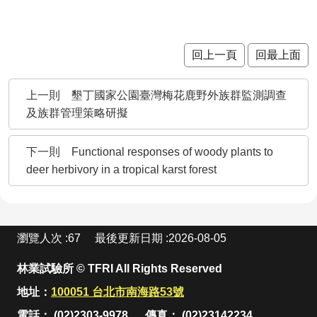
站
資
料
開
回上一頁
回最上面
放
宣
墾丁國家公園臺灣梅花鹿野外族群監測調查
告
及族群管理策略研擬
隱
私
權
Functional responses of woody plants to
宣
deer herbivory in a tropical karst forest
告
:
瀏覽人次
67
最後更新日期
2026-08-05
林業試驗所 © TFRI All Rights Reserved
地址：
100051 台北市南海路53號
電話： (02)2303-9978
傳真： (02)23142234