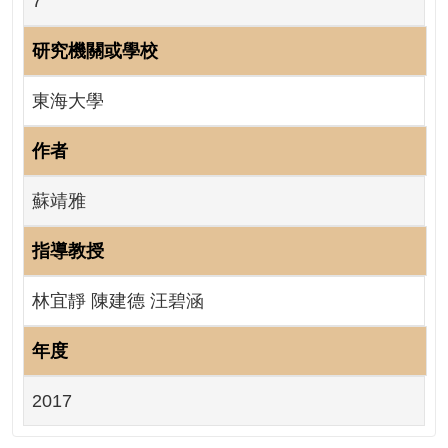
7
網
站
導
研究機關或學校
覽
東海大學
RSS
意
作者
見
信
蘇靖雅
箱
指導教授
資
訊
安
林宜靜 陳建德 汪碧涵
全
政
年度
策
政
2017
府
網