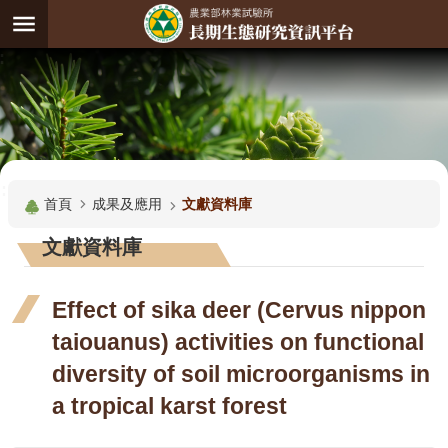
跳到主要內容區塊
:
進
階
試
驗
搜
基
:::
尋
地
首頁
成果及應用
文獻資料庫
觀
文獻資料庫
測
主
Effect of sika deer (Cervus nippon
題
taiouanus) activities on functional
觀
diversity of soil microorganisms in
測
資
a tropical karst forest
料