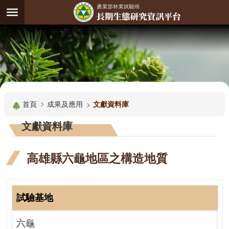
跳到主要內容區塊
:
進
階
試
驗
搜
基
:::
尋
地
首頁
成果及應用
文獻資料庫
觀
文獻資料庫
測
主
高雄縣六龜地區之構造地質
題
觀
測
試驗基地
資
料
六龜