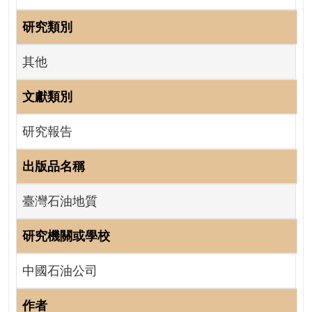
成
研究類別
果
及
其他
應
用
文獻類別
開
放
研究報告
資
料
出版品名稱
資
臺灣石油地質
訊
公
研究機關或學校
告
中國石油公司
首
頁
作者