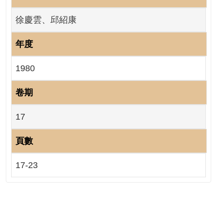
網
站
徐慶雲、邱紹康
導
覽
年度
RSS
1980
意
見
信
卷期
箱
17
資
訊
頁數
安
全
政
17-23
策
政
府
網