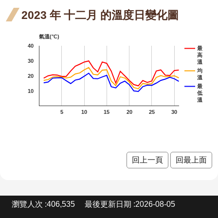
站
薑 
臺灣欒樹
2023 年 十二月 的溫度日變化圖
資
料
月 
大花紫薇
開
氣溫(°C)
花
放
40
九芎
最
宣
高
30
段4
溫
金銀花
告
均
20
溫
紅花
紅花繼木
隱
最
10
低
私
繼木
溫
龍爪花
權
5
10
15
20
25
30
宣
一月
臺灣
臺灣野牡丹藤
告
開花
野牡
密花野牡丹藤
階段4
丹藤
野牡丹
回上一頁
回最上面
十一
含笑
月 開
小
小葉魚藤
:
瀏覽人次
406,535
最後更新日期
2026-08-05
花階
魚
芒