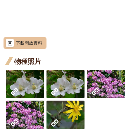
網
段4
開花
四月
站
水茄苳
導
階段4
開花
洋紫荊
覽
階段4
羊蹄甲
RSS
射干
射干
意
見
四月
芥藍菜
信
箱
物種照片
開花
朝鮮紫珠
階段4
茶梅
資
訊
細葉山茶
安
全
紫葳
政
策
重瓣麥李
政
火炬刺桐
府
火
火炬薑
網