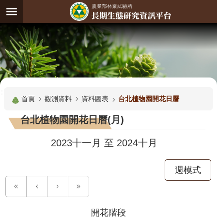
跳到主要內容區塊
:
進
階
試
驗
搜
基
:::
尋
地
首頁
觀測資料
資料圖表
台北植物園開花日曆
觀
台北植物園開花日曆(月)
測
主
2023十一月
至
2024十月
題
週模式
觀
測
資
料
開花階段