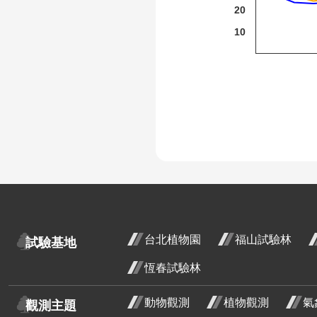
20
細葉山茶
10
紫葳
重瓣麥李
火炬刺桐
火炬薑
臺灣山菊
山芙蓉
山芙
十一
臺灣欒樹
:
開花
大花紫薇
台北植物園
福山試驗林
試驗基地
段3
九芎
恆春試驗林
金銀花
動物觀測
植物觀測
氣
觀測主題
紅花繼木