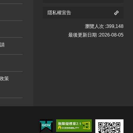
花階段5
隱私權宣告
臺灣野
瀏覽人次
399,148
牡丹藤
最後更新日期
2026-08-05
六月 開
野牡丹
野牡丹
野牡丹
申請
花階段3
六月 開
七月 開
八月 開
含笑 六
含笑 八
花階段5
花階段4
花階段0
月 開花
月 開花
階段1
階段4
紅玉葉
紅玉葉
政策
金花 六
金花 七
荷花 六
荷花 八
月 開花
月 開花
月 開花
月 開花
鈍頭緬
鈍頭緬
階段5
階段4
階段5
階段5
梔 六月
梔 九月
紅花緬
紅花緬
紅花緬
開花階
開花階
梔 六月
梔 七月
梔 八月
段4
段5
開花階
開花階
開花階