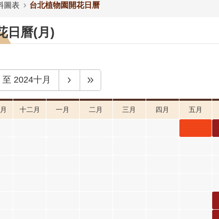
料圖表
台北植物園開花日曆
日曆(月)
至
2024十月
月
十二月
一月
二月
三月
四月
五月
小葉魚
藤 五月
開花階
段4