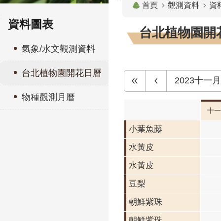
首頁
觀測資料
資
:
資料圖表
台北植物園開花
氣象/水文觀測資料
台北植物園開花日曆
2023十一月
物種觀測月曆
十一
小葉魚藤
水黃皮
水黃皮
豆梨
朝鮮紫珠
朝鮮紫珠