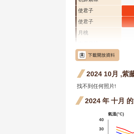
使君子
使君
十一
使君子
使君
開花
十一
月桃
段4
開花
屯鹿月桃
段4
屈尺月桃
高良薑
2024 10月 ,紫
水茄苳
找不到任何照片!
洋紫荊
羊蹄甲
2024 年 十月
射干
氣溫(°C)
40
芥藍菜
30
茶梅