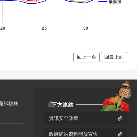
最低溫
紫葳 六
紫葳 九
20
25
30
月 開花
月 開花
重瓣麥
階段5
階段5
李 九月
開花階
火炬薑
火炬薑
回上一頁
回最上面
段5
六月 開
八月 開
花階段2
花階段0
臺灣欒
樹 九月
龜試驗林
下方連結
開花階
九芎 九
資訊安全政策
段4
月 開花
金銀花
階段5
六月 開
政府網站資料開放宣告