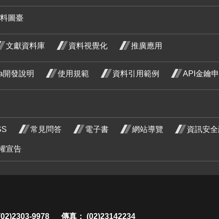
木 一月
料圖臺
開花階
野
文獻資料庫
資料視覺化
推廣應用
段4
藤
月
ata開發說明
使用規範
資料引用範例
API金鑰
階
紅玉葉
紅玉葉
SS
常見問答
電子書
網站導覽
資訊安全
金花 四
金花 五
 十
荷花 四
荷花 五
權宣告
月 開花
月 開花
 開
月 開花
月 開花
階段4
階段4
段4
階段4
階段4
炮仗花
2)2303-9978
傳真： (02)23142234