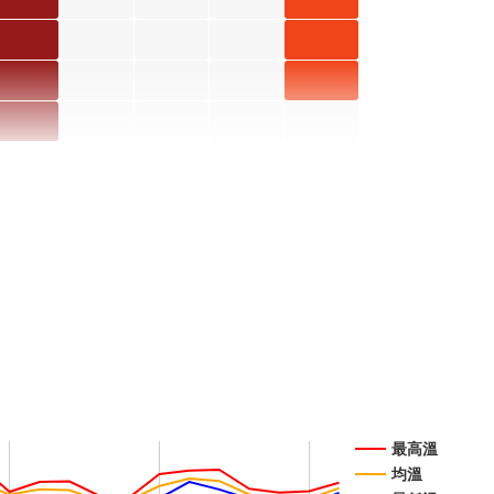
開花階
開花階
珠 六月
珠 十月
使君子
使君子
段5
段4
開花階
開花階
六月 開
十月 開
使君子
使君子
段5
段4
花階段5
花階段4
六月 開
十月 開
月桃 六
花階段5
花階段4
月 開花
階段5
高良薑
六月 開
水茄苳
水茄苳
花階段5
六月 開
七月 開
花階段1
花階段4
射干 六
射干 七
月 開花
月 開花
最高溫
均溫
階段5
階段4