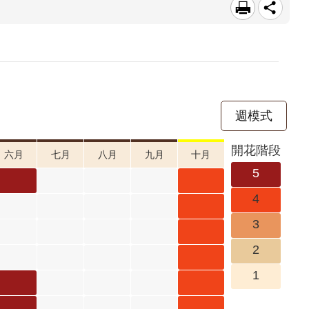
週模式
開花階段
六月
七月
八月
九月
十月
5
小葉魚
小葉魚
4
藤 六月
藤 十月
水黃皮
3
開花階
開花階
十月 開
水黃皮
2
段5
段4
花階段4
十月 開
豆梨 十
1
花階段4
月 開花
朝鮮紫
朝鮮紫
階段4
珠 六月
珠 十月
朝鮮紫
朝鮮紫