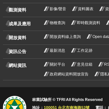
龍爪花
影像/聲音
資料圖表
資
觀測資料
臺灣野牡丹藤
臺灣
物種查詢
即時觀測資料
成果及應用
牡丹
密花野牡丹藤
十一
野牡丹
開放資料線上查詢
Open d
開放資料
開花
含笑
最新消息
工作足跡
段4
資訊公告
芒
紅玉葉金花
關於平台
意見信箱
R
網站資訊
荷花
荷花
政府網站資料開放宣告
隱私
一月
鈍頭緬梔
花階
紅花緬梔
菲律賓紫檀
林業試驗所 © TFRI All Rights Reserved
炮仗花
地址：
100051 台北市南海路53號
電話： (0