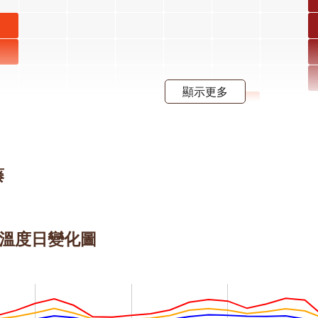
子
月
子
階
月
顯示更多
階
屯鹿月
桃 四月
屈尺月
開花階
桃 四月
藤
段4
開花階
段4
 的溫度日變化圖
射干 四
月 開花
階段4