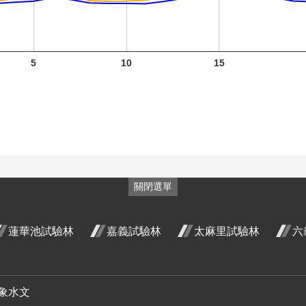
5
10
15
火炬薑
五月 開
臺灣山
臺灣山
花階段4
菊 十二
菊 一月
蓉
山芙蓉
山芙蓉
山芙蓉
關閉選單
月 開花
開花階
月
十二月
一月 開
五月 開
階段4
段4
階
開花階
花階段4
花階段3
蓮華池試驗林
嘉義試驗林
太麻里試驗林
六
段4
象水文
紅花繼