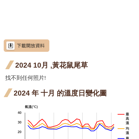
網
階段4
開花
月桃
站
屈尺
屈尺月桃
導
階段4
四月
月桃
高良薑
覽
開花
四月
水茄苳
RSS
階段4
開花
洋紫荊
意
見
階段4
羊蹄甲
信
箱
2024 10月 ,黃花鼠尾草
射干
射干
四月
找不到任何照片!
芥藍菜
資
訊
開花
茶梅
安
2024 年 十月 的溫度日變化圖
全
階段4
細葉山茶
政
氣溫(°C)
策
紫葳
40
最
高
政
30
重瓣麥李
溫
府
均
20
溫
火炬刺桐
網
最