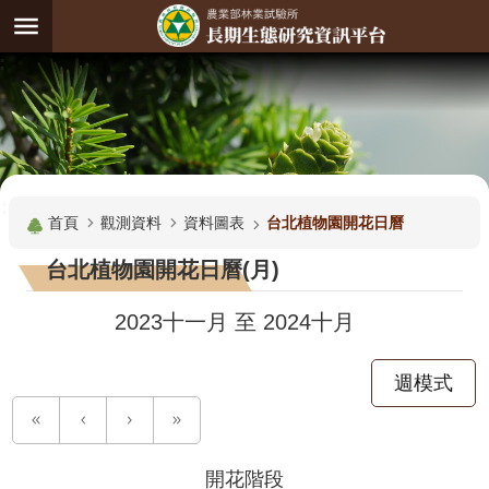
跳到主要內容區塊
:
進
階
試
驗
搜
基
:::
尋
地
首頁
觀測資料
資料圖表
台北植物園開花日曆
觀
台北植物園開花日曆(月)
測
主
2023十一月
至
2024十月
題
週模式
觀
測
資
料
開花階段