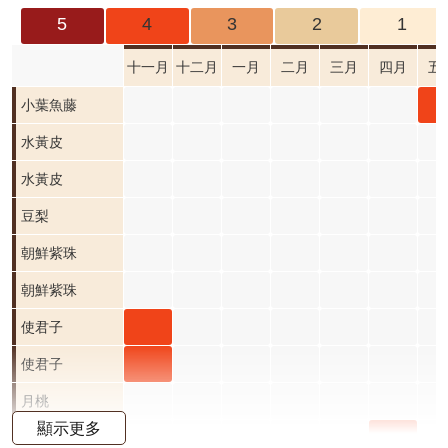
成
5
4
3
2
1
果
及
十一月
十二月
一月
二月
三月
四月
五
應
小
小葉魚藤
用
魚
水黃皮
開
五
水黃皮
放
資
開
豆梨
料
階
朝鮮紫珠
資
朝鮮紫珠
訊
公
使君
使君子
告
子 十
使君
使君子
首
一月
子 十
月桃
頁
顯示更多
開花
一月
屯鹿
屯鹿月桃