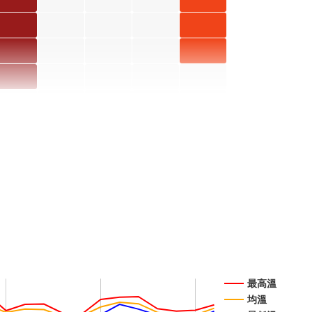
開花階
開花階
珠 六月
珠 十月
使君子
使君子
段5
段4
開花階
開花階
六月 開
十月 開
使君子
使君子
段5
段4
花階段5
花階段4
六月 開
十月 開
月桃 六
花階段5
花階段4
月 開花
階段5
高良薑
六月 開
水茄苳
水茄苳
花階段5
六月 開
七月 開
花階段1
花階段4
射干 六
射干 七
月 開花
月 開花
最高溫
均溫
階段5
階段4