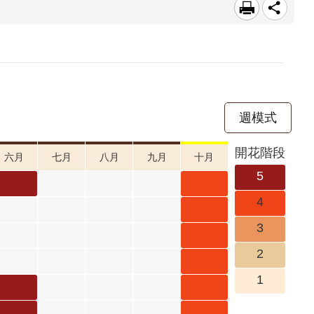
週模式
開花階段
六月
七月
八月
九月
十月
5
小葉魚
小葉魚
4
藤 六月
藤 十月
水黃皮
3
開花階
開花階
十月 開
水黃皮
2
段5
段4
花階段4
十月 開
豆梨 十
1
花階段4
月 開花
朝鮮紫
朝鮮紫
階段4
珠 六月
珠 十月
朝鮮紫
朝鮮紫