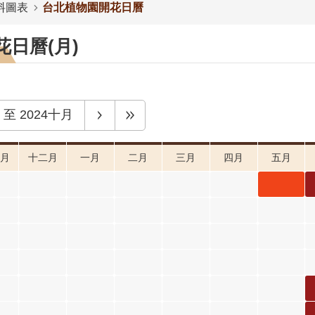
料圖表
台北植物園開花日曆
日曆(月)
至
2024十月
月
十二月
一月
二月
三月
四月
五月
小葉魚
藤 五月
開花階
段4