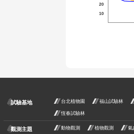
20
細葉山茶
10
紫葳
重瓣麥李
火炬刺桐
火炬薑
臺灣山菊
山芙蓉
山芙
十一
臺灣欒樹
:
開花
大花紫薇
台北植物園
福山試驗林
試驗基地
段3
九芎
恆春試驗林
金銀花
動物觀測
植物觀測
氣
觀測主題
紅花繼木