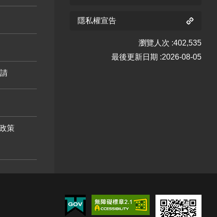
花階段5
隱私權宣告
臺灣野
瀏覽人次
402,535
牡丹藤
最後更新日期
2026-08-05
六月 開
野牡丹
野牡丹
野牡丹
申請
花階段3
六月 開
七月 開
八月 開
含笑 六
含笑 八
花階段5
花階段4
花階段0
月 開花
月 開花
階段1
階段4
紅玉葉
紅玉葉
政策
金花 六
金花 七
荷花 六
荷花 八
月 開花
月 開花
月 開花
月 開花
鈍頭緬
鈍頭緬
階段5
階段4
階段5
階段5
梔 六月
梔 九月
紅花緬
紅花緬
紅花緬
開花階
開花階
梔 六月
梔 七月
梔 八月
段4
段5
開花階
開花階
開花階