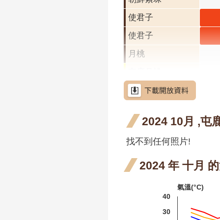
使君子
使君
十一
使君子
使君
開花
十一
月桃
段4
開花
屯鹿月桃
段4
屈尺月桃
高良薑
2024 10月 ,
水茄苳
找不到任何照片!
洋紫荊
羊蹄甲
2024 年 十月
射干
氣溫(°C)
40
芥藍菜
30
茶梅