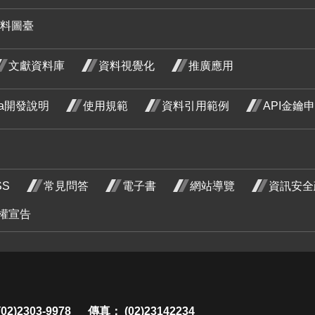
木 一月
料圖臺
開花階
野
文獻資料庫
資料視覺化
推廣應用
段4
藤
月
ata開發說明
使用規範
資料引用範例
API金鑰
階
紅玉葉
紅玉葉
SS
常見問答
電子書
網站導覽
資訊安全
金花 四
金花 五
 十
荷花 四
荷花 五
權宣告
月 開花
月 開花
 開
月 開花
月 開花
階段4
階段4
段4
階段4
階段4
炮仗花
2)2303-9978
傳真： (02)23142234