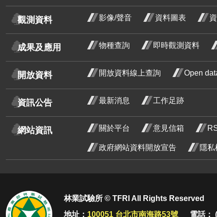
龍爪花
影像/聲音
資料圖表
資
觀測資料
臺灣野牡丹藤
臺灣
物種查詢
即時觀測資料
成果及應用
牡丹
密花野牡丹藤
十一
野牡丹
開放資料線上查詢
Open d
開放資料
開花
含笑
最新消息
工作足跡
段4
資訊公告
芒
紅玉葉金花
關於平台
意見信箱
R
網站資訊
荷花
荷花
政府網站資料開放宣告
隱私
一月
鈍頭緬梔
花階
紅花緬梔
菲律賓紫檀
林業試驗所 © TFRI All Rights Reserved
炮仗花
地址：
100051 台北市南海路53號
電話： (0