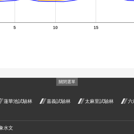
5
10
15
火炬薑
五月 開
臺灣山
臺灣山
花階段4
菊 十二
菊 一月
蓉
山芙蓉
山芙蓉
山芙蓉
關閉選單
月 開花
開花階
月
十二月
一月 開
五月 開
階段4
段4
階
開花階
花階段4
花階段3
蓮華池試驗林
嘉義試驗林
太麻里試驗林
六
段4
象水文
紅花繼