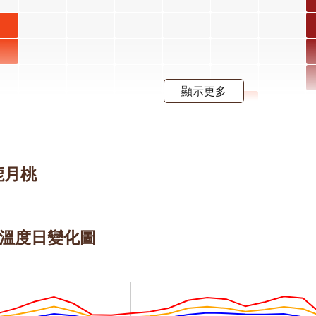
子
月
子
階
月
顯示更多
階
屯鹿月
桃 四月
屈尺月
開花階
桃 四月
屯鹿月桃
段4
開花階
段4
 的溫度日變化圖
射干 四
月 開花
階段4