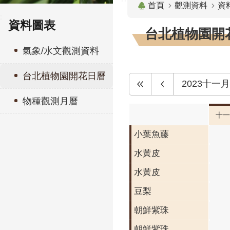
首頁
觀測資料
資
:
資料圖表
台北植物園開花
氣象/水文觀測資料
台北植物園開花日曆
2023十一月
物種觀測月曆
十一
小葉魚藤
水黃皮
水黃皮
豆梨
朝鮮紫珠
朝鮮紫珠