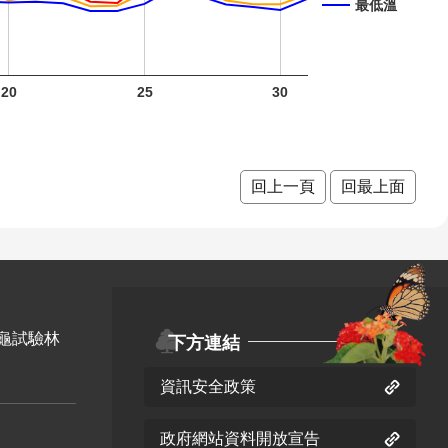
最低溫
紫葳 六
紫葳 九
20
25
30
月 開花
月 開花
重瓣麥
階段5
階段5
李 九月
開花階
火炬薑
火炬薑
回上一頁
回最上面
段5
六月 開
八月 開
花階段2
花階段0
臺灣欒
樹 九月
龜試驗林
下方連結
開花階
九芎 九
資訊安全政策
段4
月 開花
金銀花
階段5
六月 開
政府網站資料開放宣告