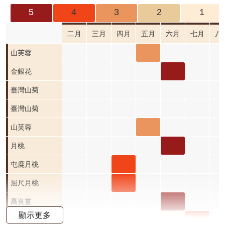
成
5
4
3
2
1
果
及
二月
三月
四月
五月
六月
七月
八
應
山芙
山芙蓉
用
蓉 五
金銀
金銀花
開
月 開
花 六
臺灣山菊
放
資
花階
月 開
臺灣山菊
料
段3
花階
山芙
山芙蓉
資
段5
蓉 五
月桃
月桃
訊
公
月 開
六月
屯鹿
屯鹿月桃
告
花階
開花
月桃
屈尺
屈尺月桃
首
段3
階段5
四月
月桃
高良
高良薑
頁
顯示更多
開花
四月
薑 六
水茄
水茄
水茄苳