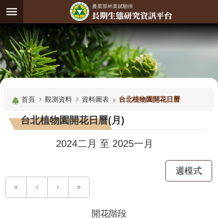
跳到主要內容區塊
:
進
階
試
驗
搜
基
:::
尋
地
首頁
觀測資料
資料圖表
台北植物園開花日曆
觀
台北植物園開花日曆(月)
測
主
2024二月
至
2025一月
題
週模式
觀
測
資
料
開花階段