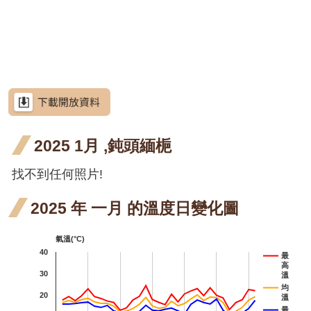
網
階段4
開花
月 開
苳 六
苳 七
站
洋紫荊
導
階段4
花階
月 開
月 開
羊蹄甲
覽
段5
花階
花階
射干
射干
射干
射干
RSS
段1
段4
四月
六月
七月
芥藍菜
意
見
開花
開花
開花
朝鮮
朝鮮紫珠
信
箱
2025 1月 ,鈍頭緬梔
階段4
階段5
階段4
紫珠
茶梅
六月
找不到任何照片!
細葉山茶
資
訊
開花
紫葳
紫葳
安
2025 年 一月 的溫度日變化圖
全
階段5
六月
重瓣麥李
政
氣溫(°C)
策
開花
火炬刺桐
40
最
高
階段5
政
火炬
火炬
火
30
火炬薑
溫
府
均
20
溫
薑 五
薑 六
薑 
臺灣欒樹
網
最