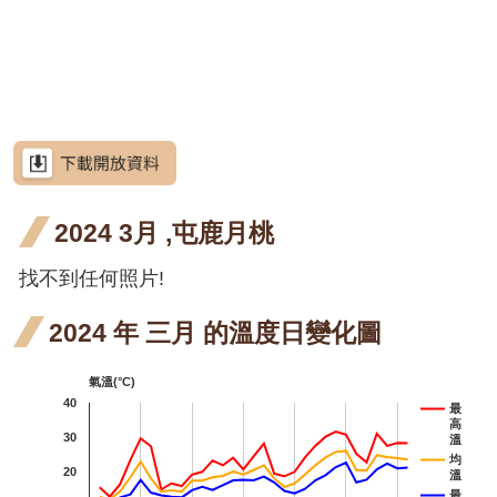
網
階段4
花階
月 開
月 開
站
羊蹄甲
導
段5
花階
花階
射干
射干
射干
射干
覽
段1
段4
四月
六月
七月
芥藍菜
RSS
開花
開花
開花
朝鮮
朝鮮紫珠
意
見
階段4
階段5
階段4
紫珠
茶梅
信
箱
2024 3月 ,屯鹿月桃
六月
細葉山茶
開花
紫葳
找不到任何照片!
紫葳
資
訊
階段5
六月
重瓣麥李
安
2024 年 三月 的溫度日變化圖
全
開花
火炬刺桐
政
氣溫(°C)
階段5
策
火炬
火炬
火
火炬薑
40
最
高
政
薑 五
薑 六
薑 
30
臺灣山菊
溫
府
均
20
溫
月 開
月 開
月 
山芙
山芙蓉
網
最