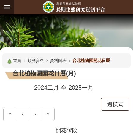
跳到主要內容區塊
:
進
階
試
驗
搜
基
:::
尋
地
首頁
觀測資料
資料圖表
台北植物園開花日曆
觀
台北植物園開花日曆(月)
測
主
2024二月
至
2025一月
題
週模式
觀
測
資
料
開花階段