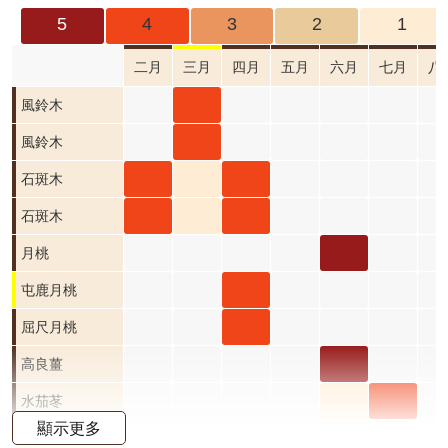
成
5
4
3
2
1
果
及
二月
三月
四月
五月
六月
七月
八
應
風鈴
風鈴木
用
木 三
風鈴
風鈴木
開
月 開
木 三
石斑
石斑
石斑
石斑木
放
資
花階
月 開
木 二
木 三
木 四
石斑
石斑
石斑
石斑木
料
段4
花階
月 開
月 開
月 開
木 二
木 三
木 四
月桃
月桃
資
段4
花階
花階
花階
月 開
月 開
月 開
六月
屯鹿
屯鹿月桃
訊
公
段4
段1
段4
花階
花階
花階
開花
月桃
屈尺
屈尺月桃
告
段4
段1
段4
階段5
四月
月桃
高良
高良薑
首
開花
四月
薑 六
水茄
水茄
水茄苳
頁
顯示更多
階段4
開花
月 開
苳 六
苳 七
洋紫荊