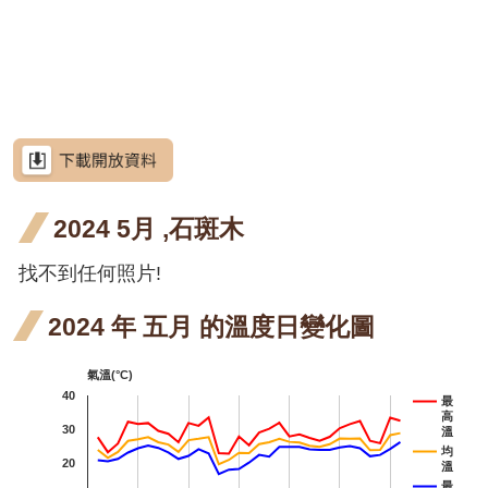
網
階段4
階段5
開花
開花
月 開
蓉 五
站
月桃
月桃
導
階段4
階段5
花階
月 開
六月
屯鹿
屯鹿月桃
覽
段3
花階
開花
月桃
屈尺
屈尺月桃
RSS
段3
階段5
四月
月桃
高良
高良薑
意
見
開花
四月
薑 六
水茄
水茄
水茄苳
信
箱
2024 5月 ,石斑木
階段4
開花
月 開
苳 六
苳 七
洋紫荊
階段4
花階
月 開
月 開
找不到任何照片!
羊蹄甲
資
訊
段5
花階
花階
射干
射干
射干
射干
安
2024 年 五月 的溫度日變化圖
全
段1
段4
四月
六月
七月
芥藍菜
政
氣溫(°C)
策
開花
開花
開花
朝鮮
朝鮮紫珠
40
最
高
階段4
階段5
階段4
政
紫珠
30
茶梅
溫
府
均
20
溫
六月
細葉山茶
網
最