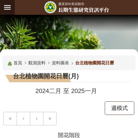
跳到主要內容區塊
:
進
階
試
驗
搜
基
:::
尋
地
首頁
觀測資料
資料圖表
台北植物園開花日曆
觀
台北植物園開花日曆(月)
測
主
2024二月
至
2025一月
題
週模式
觀
測
資
料
開花階段