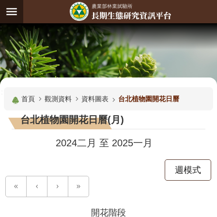
跳到主要內容區塊
:
進
階
試
驗
搜
基
:::
尋
地
首頁
觀測資料
資料圖表
台北植物園開花日曆
觀
台北植物園開花日曆(月)
測
主
2024二月
至
2025一月
題
週模式
觀
測
資
料
開花階段