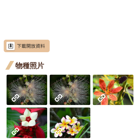
網
段5
段4
段0
階段5
四月
月桃
站
高良
高良薑
導
開花
四月
薑 六
洋紫荊
覽
階段4
開花
月 開
羊蹄甲
RSS
階段4
花階
芥藍菜
意
見
段5
朝鮮
朝鮮紫珠
信
箱
物種照片
紫珠
茶梅
六月
細葉山茶
資
訊
開花
紫葳
紫葳
安
全
階段5
六月
重瓣麥李
政
策
開花
火炬刺桐
階段5
政
火炬
火炬
火
火炬薑
府
薑 五
薑 六
薑 
臺灣山菊
網