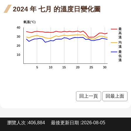
站
月 開
月 開
月 
山芙
山芙蓉
2024 年 七月 的溫度日變化圖
資
料
花階
花階
花
蓉 五
臺灣欒樹
開
氣溫(°C)
段4
段2
段0
放
月 開
40
大花紫薇
最
宣
高
30
溫
花階
九芎
告
均
20
溫
段3
金銀
金銀花
隱
最
10
低
私
花 六
溫
紅花繼木
權
5
10
15
20
25
30
宣
月 開
龍爪花
告
花階
臺灣
臺灣野牡丹藤
段5
野牡
密花野牡丹藤
回上一頁
回最上面
丹藤
含笑
含
含笑
六月
六月
八
小葉
小葉
小葉魚藤
:
瀏覽人次
406,884
最後更新日期
2026-08-05
開花
開花
開
魚藤
魚藤
芒