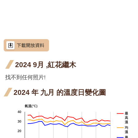
網
開花
六月
站
臺灣欒樹
導
階段4
開花
月桃
月桃
覽
階段4
六月
屯鹿
屯鹿月桃
RSS
開花
月桃
屈尺
屈尺月桃
意
見
階段5
四月
月桃
高良
高良薑
信
箱
2024 9月 ,紅花繼木
開花
四月
薑 六
水茄
水茄
水茄苳
階段4
開花
月 開
苳 六
苳 七
找不到任何照片!
洋紫荊
資
訊
階段4
花階
月 開
月 開
羊蹄甲
安
2024 年 九月 的溫度日變化圖
全
段5
花階
花階
射干
射干
射干
射干
政
氣溫(°C)
段1
段4
策
四月
六月
七月
芥藍菜
40
最
高
開花
開花
開花
政
朝鮮
30
朝鮮紫珠
溫
府
均
20
階段4
階段5
階段4
溫
紫珠
茶梅
網
最