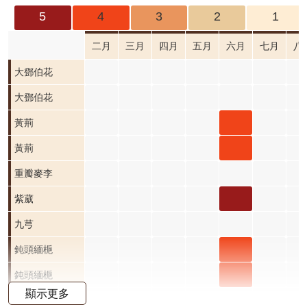
成
5
4
3
2
1
果
及
二月
三月
四月
五月
六月
七月
八
應
大鄧伯花
用
大鄧伯花
開
黃荊
黃荊
放
資
六月
黃荊
黃荊
料
開花
六月
重瓣麥李
資
階段4
開花
紫葳
紫葳
訊
公
階段4
六月
九芎
告
開花
鈍頭
鈍頭緬梔
首
階段5
緬梔
鈍頭
鈍頭緬梔
頁
顯示更多
六月
緬梔
臺灣欒樹