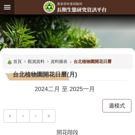
跳到主要內容區塊
:
進
階
試
驗
搜
基
:::
尋
地
首頁
觀測資料
資料圖表
台北植物園開花日曆
觀
台北植物園開花日曆(月)
測
主
2024二月
至
2025一月
題
週模式
觀
測
資
料
開花階段