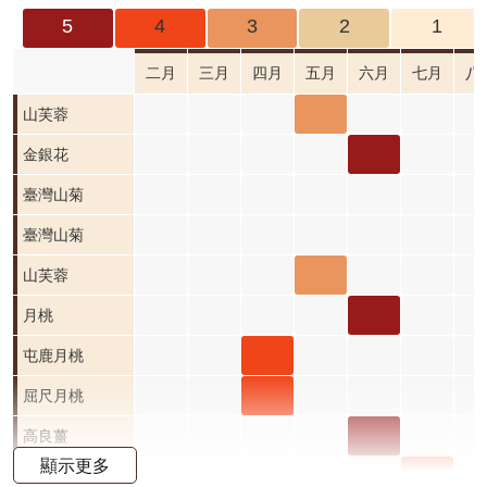
成
5
4
3
2
1
果
及
二月
三月
四月
五月
六月
七月
八
應
山芙
山芙蓉
用
蓉 五
金銀
金銀花
開
月 開
花 六
臺灣山菊
放
資
花階
月 開
臺灣山菊
料
段3
花階
山芙
山芙蓉
資
段5
蓉 五
月桃
月桃
訊
公
月 開
六月
屯鹿
屯鹿月桃
告
花階
開花
月桃
屈尺
屈尺月桃
首
段3
階段5
四月
月桃
高良
高良薑
頁
顯示更多
開花
四月
薑 六
水茄
水茄
水茄苳