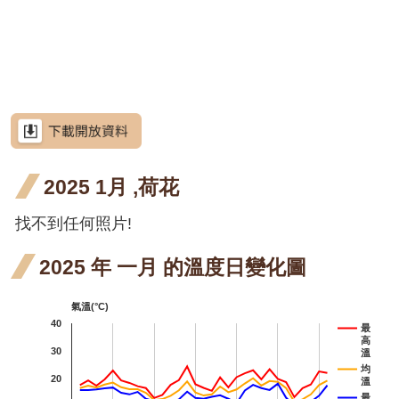
網
階段4
開花
月 開
苳 六
苳 七
站
洋紫荊
導
階段4
花階
月 開
月 開
羊蹄甲
覽
段5
花階
花階
射干
射干
射干
射干
RSS
段1
段4
四月
六月
七月
芥藍菜
意
見
開花
開花
開花
朝鮮
朝鮮紫珠
信
箱
2025 1月 ,荷花
階段4
階段5
階段4
紫珠
茶梅
六月
找不到任何照片!
細葉山茶
資
訊
開花
紫葳
紫葳
安
2025 年 一月 的溫度日變化圖
全
階段5
六月
重瓣麥李
政
氣溫(°C)
策
開花
火炬刺桐
40
最
高
階段5
政
火炬
火炬
火
30
火炬薑
溫
府
均
20
溫
薑 五
薑 六
薑 
臺灣欒樹
網
最