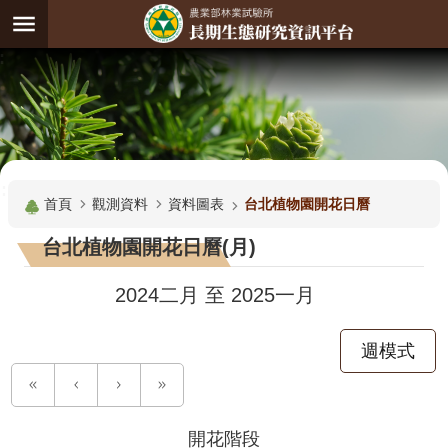
跳到主要內容區塊
:
進
階
試
驗
搜
基
:::
尋
地
首頁
觀測資料
資料圖表
台北植物園開花日曆
觀
台北植物園開花日曆(月)
測
主
2024二月
至
2025一月
題
週模式
觀
測
資
料
開花階段