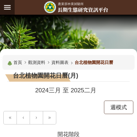
跳到主要內容區塊
:
進
階
試
驗
搜
基
:::
尋
地
首頁
觀測資料
資料圖表
台北植物園開花日曆
觀
台北植物園開花日曆(月)
測
主
2024三月
至
2025二月
題
週模式
觀
測
資
料
開花階段