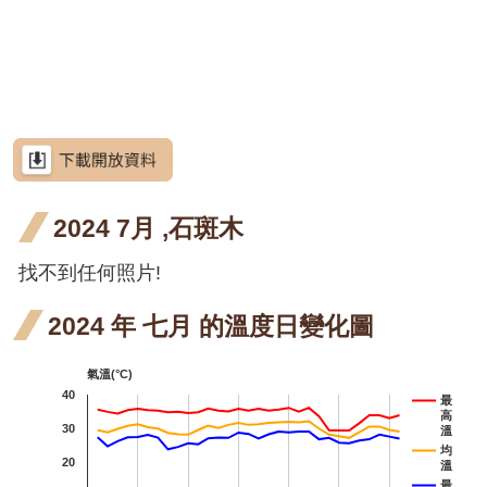
網
段5
段4
段0
階段5
四月
月桃
站
高良
高良薑
導
開花
四月
薑 六
洋紫荊
覽
階段4
開花
月 開
羊蹄甲
RSS
階段4
花階
芥藍菜
意
見
段5
朝鮮
朝鮮紫珠
信
箱
2024 7月 ,石斑木
紫珠
茶梅
六月
找不到任何照片!
細葉山茶
資
訊
開花
紫葳
紫
紫葳
安
2024 年 七月 的溫度日變化圖
全
階段5
六月
九
重
重瓣麥李
政
氣溫(°C)
策
開花
開
麥
火炬刺桐
40
最
高
階段5
階
九
政
火炬
火炬
火炬
30
火炬薑
溫
府
均
20
開
溫
薑 五
薑 六
薑 八
臺灣山菊
網
最