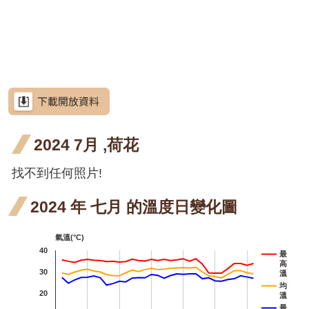
網
段5
段4
段0
階段5
四月
月桃
站
高良
高良薑
導
開花
四月
薑 六
洋紫荊
覽
階段4
開花
月 開
羊蹄甲
RSS
階段4
花階
芥藍菜
意
見
段5
朝鮮
朝鮮紫珠
信
箱
2024 7月 ,荷花
紫珠
茶梅
六月
找不到任何照片!
細葉山茶
資
訊
開花
紫葳
紫
紫葳
安
2024 年 七月 的溫度日變化圖
全
階段5
六月
九
重
重瓣麥李
政
氣溫(°C)
策
開花
開
麥
火炬刺桐
40
最
高
階段5
階
九
政
火炬
火炬
火炬
30
火炬薑
溫
府
均
20
開
溫
薑 五
薑 六
薑 八
臺灣山菊
網
最