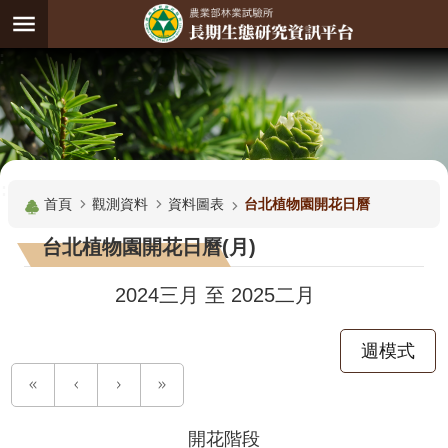
跳到主要內容區塊
:
進
階
試
驗
搜
基
:::
尋
地
首頁
觀測資料
資料圖表
台北植物園開花日曆
觀
台北植物園開花日曆(月)
測
主
2024三月
至
2025二月
題
週模式
觀
測
資
料
開花階段