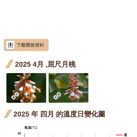
網
階段4
階
花階
花階
花階
月 開
月 開
月 開
魚藤
魚
站
紫藤
紫藤
紫藤
導
段4
段0
段4
花階
花階
花階
四月
五
三月
四月
紫藤
紫藤
紫藤
覽
段4
段0
段4
開花
開
開花
開花
三月
四月
含笑
含笑
RSS
階段4
階
階段4
階段4
開花
開花
四月
含笑
含笑
意
見
階段4
階段4
開花
四月
廣東
廣
廣東薔薇
信
箱
2025 4月 ,屈尺月桃
階段4
開花
薔薇
薔
廣東
廣
廣東薔薇
階段4
四月
五
薔薇
薔
月桃
資
訊
開花
開
四月
五
高良薑
安
全
階段4
階
開花
開
水茄苳
政
階段4
階
策
洋紫
洋紫
洋紫荊
2025 年 四月 的溫度日變化圖
政
荊 十
荊 十
射干
射
射干
府
氣溫(°C)
一月
二月
三月
五
芥藍菜
網
40
最