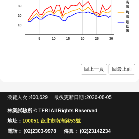
站
高
開花
開花
開花
開
30
朝鮮紫珠
溫
資
均
料
20
階段4
階段4
階段4
階
溫
茶梅
開
最
10
低
放
細葉山茶
溫
宣
5
10
15
20
25
30
紫
紫葳
告
五
重瓣
重瓣
重瓣麥李
隱
私
開
麥李
麥李
火炬刺桐
權
回上一頁
回最上面
宣
階
二月
三月
火
火炬薑
告
開花
開花
薑 
臺灣
臺灣山菊
:
階段4
階段0
瀏覽人次
400,629
最後更新日期
2026-08-05
月 
山菊
山芙
山芙
山芙
山芙蓉
花
一月
蓉 十
蓉 十
蓉 一
臺灣欒樹
林業試驗所 © TFRI All Rights Reserved
段4
開花
一月
二月
月 開
地址：
100051 台北市南海路53號
大花紫薇
電話： (02)2303-9978
傳真： (02)23142234
階段4
開花
開花
花階
九芎