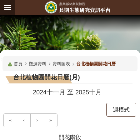
跳到主要內容區塊
:
進
階
試
驗
搜
基
:::
尋
地
首頁
觀測資料
資料圖表
台北植物園開花日曆
觀
台北植物園開花日曆(月)
測
主
2024十一月
至
2025十月
題
週模式
觀
測
資
料
開花階段