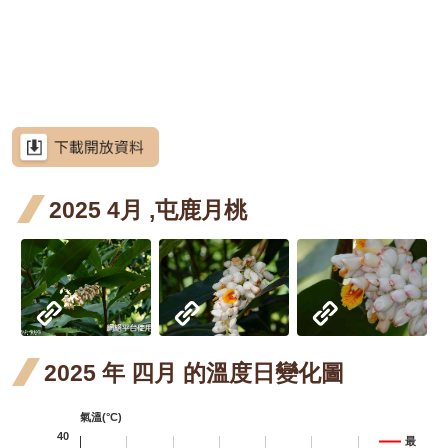
網
階段4
階
花階
花階
花階
月 開
月 開
月 開
魚藤
魚
站
紫藤
紫藤
紫藤
導
段4
段0
段4
花階
花階
花階
四月
五
三月
四月
紫藤
紫藤
紫藤
覽
段4
段0
段4
開花
開
開花
開花
三月
四月
含笑
含笑
RSS
階段4
階
階段4
階段4
開花
開花
四月
含笑
含笑
意
見
階段4
階段4
開花
四月
廣東
廣
廣東薔薇
信
箱
2025 4月 ,屯鹿月桃
階段4
開花
薔薇
薔
廣東
廣
廣東薔薇
階段4
四月
五
薔薇
薔
月桃
資
訊
開花
開
四月
五
高良薑
安
全
階段4
階
開花
開
水茄苳
政
階段4
階
策
洋紫
洋紫
洋紫荊
2025 年 四月 的溫度日變化圖
政
荊 十
荊 十
射干
射
射干
府
氣溫(°C)
一月
二月
三月
五
芥藍菜
網
40
最