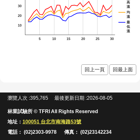
站
高
開花
開花
開花
開
30
朝鮮紫珠
溫
資
均
料
20
階段4
階段4
階段4
階
溫
茶梅
開
最
10
低
放
細葉山茶
溫
宣
5
10
15
20
25
30
紫
紫葳
告
五
重瓣
重瓣
重瓣麥李
隱
私
開
麥李
麥李
火炬刺桐
權
回上一頁
回最上面
宣
階
二月
三月
火
火炬薑
告
開花
開花
薑 
臺灣
臺灣山菊
:
階段4
階段0
瀏覽人次
395,765
最後更新日期
2026-08-05
月 
山菊
山芙
山芙
山芙
山芙蓉
花
一月
蓉 十
蓉 十
蓉 一
臺灣欒樹
林業試驗所 © TFRI All Rights Reserved
段4
開花
一月
二月
月 開
地址：
100051 台北市南海路53號
大花紫薇
電話： (02)2303-9978
傳真： (02)23142234
階段4
開花
開花
花階
九芎