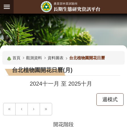
跳到主要內容區塊
:
進
階
試
驗
搜
基
:::
尋
地
首頁
觀測資料
資料圖表
台北植物園開花日曆
觀
台北植物園開花日曆(月)
測
主
2024十一月
至
2025十月
題
週模式
觀
測
資
料
開花階段