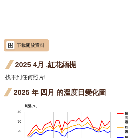
網
階段4
階
花階
花階
花階
月 開
月 開
月 開
魚藤
魚
站
紫藤
紫藤
紫藤
導
段4
段0
段4
花階
花階
花階
四月
五
三月
四月
紫藤
紫藤
紫藤
覽
段4
段0
段4
開花
開
開花
開花
三月
四月
含笑
含笑
RSS
階段4
階
階段4
階段4
開花
開花
四月
含笑
含笑
意
見
階段4
階段4
開花
四月
廣東
廣
廣東薔薇
信
箱
2025 4月 ,紅花緬梔
階段4
開花
薔薇
薔
廣東
廣
廣東薔薇
階段4
四月
五
薔薇
薔
找不到任何照片!
月桃
資
訊
開花
開
四月
五
高良薑
安
2025 年 四月 的溫度日變化圖
全
階段4
階
開花
開
水茄苳
政
氣溫(°C)
階段4
階
策
洋紫
洋紫
洋紫荊
40
最
高
政
荊 十
荊 十
射干
射
30
射干
溫
府
均
20
溫
一月
二月
三月
五
芥藍菜
網
最