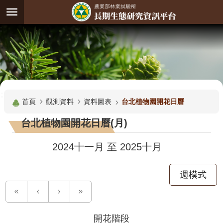
跳到主要內容區塊
:
進
階
試
驗
搜
基
:::
尋
地
首頁
觀測資料
資料圖表
台北植物園開花日曆
觀
台北植物園開花日曆(月)
測
主
2024十一月
至
2025十月
題
週模式
觀
測
資
料
開花階段