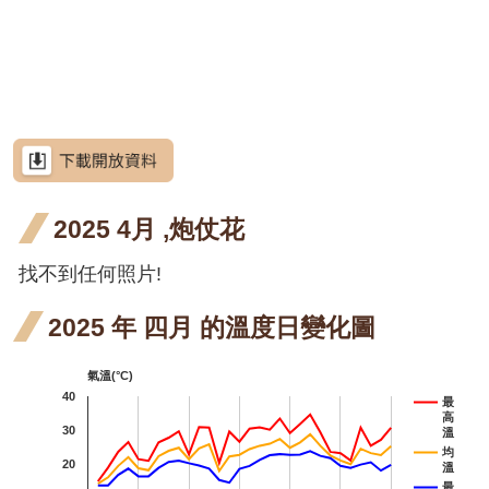
網
階段4
階
花階
花階
花階
月 開
月 開
月 開
魚藤
魚
站
紫藤
紫藤
紫藤
導
段4
段0
段4
花階
花階
花階
四月
五
三月
四月
紫藤
紫藤
紫藤
覽
段4
段0
段4
開花
開
開花
開花
三月
四月
含笑
含笑
RSS
階段4
階
階段4
階段4
開花
開花
四月
含笑
含笑
意
見
階段4
階段4
開花
四月
廣東
廣
廣東薔薇
信
箱
2025 4月 ,炮仗花
階段4
開花
薔薇
薔
廣東
廣
廣東薔薇
階段4
四月
五
薔薇
薔
找不到任何照片!
月桃
資
訊
開花
開
四月
五
高良薑
安
2025 年 四月 的溫度日變化圖
全
階段4
階
開花
開
水茄苳
政
氣溫(°C)
階段4
階
策
洋紫
洋紫
洋紫荊
40
最
高
政
荊 十
荊 十
射干
射
30
射干
溫
府
均
20
溫
一月
二月
三月
五
芥藍菜
網
最