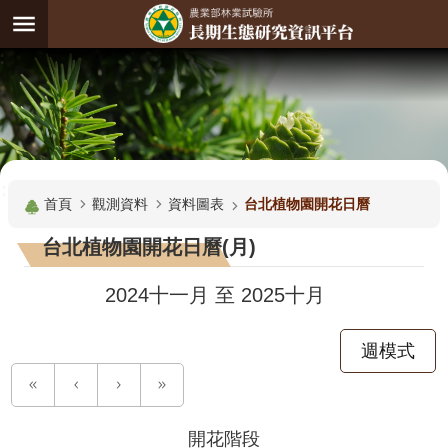
跳到主要內容區塊
:
進
階
試
驗
搜
基
:::
尋
地
首頁
觀測資料
資料圖表
台北植物園開花日曆
觀
台北植物園開花日曆(月)
測
主
2024十一月
至
2025十月
題
週模式
觀
測
資
料
開花階段