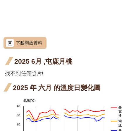
網
開花
開花
月 開
月 開
三月
五
站
芥藍菜
導
階段4
階段4
花階
花階
開花
開
朝鮮紫珠
覽
段4
段4
階段4
階
茶梅
RSS
細葉山茶
意
見
紫
紫葳
信
箱
2025 6月 ,屯鹿月桃
五
重瓣
重瓣
重瓣麥李
開
麥李
麥李
找不到任何照片!
火炬刺桐
資
訊
階
二月
三月
火
火炬薑
安
2025 年 六月 的溫度日變化圖
全
開花
開花
薑 
臺灣
臺灣山菊
政
氣溫(°C)
階段4
階段0
策
月 
山菊
山芙
山芙
山芙
山芙蓉
40
最
高
花
一月
政
蓉 十
蓉 十
蓉 一
30
臺灣欒樹
溫
府
均
20
段4
開花
溫
一月
二月
月 開
大花紫薇
網
最