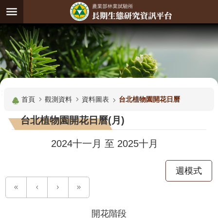
跳到主要內容區塊
:
進
階
試
驗
搜
基
:::
尋
地
首頁
觀測資料
資料圖表
台北植物園開花日曆
觀
台北植物園開花日曆(月)
測
主
2024十一月
至
2025十月
題
週模式
觀
測
資
料
開花階段