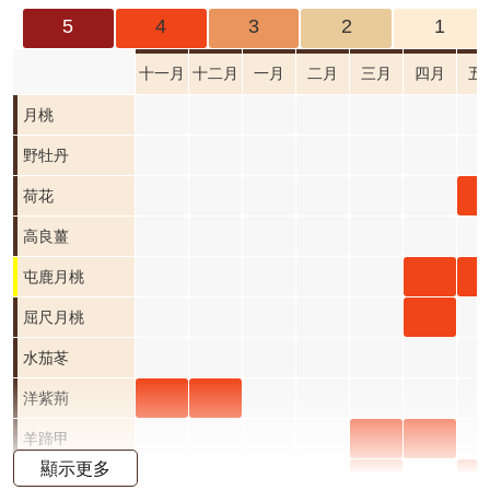
成
5
4
3
2
1
果
及
十一月
十二月
一月
二月
三月
四月
五
應
月桃
用
野牡丹
開
荷
荷花
放
資
五
高良薑
料
開
屯鹿
屯
屯鹿月桃
資
階
月桃
月
屈尺
屈尺月桃
訊
公
四月
五
月桃
水茄苳
告
開花
開
四月
洋紫
洋紫
洋紫荊
首
階段4
階
開花
荊 十
荊 十
羊蹄
羊蹄
羊蹄甲
頁
顯示更多
階段4
一月
二月
甲 三
甲 四
射干
射
射干