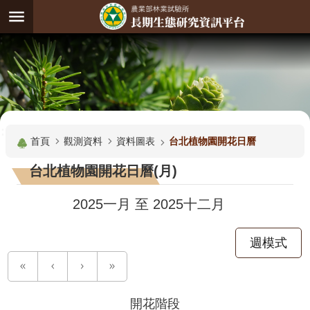
跳到主要內容區塊
:
進
階
試
驗
搜
基
:::
尋
地
首頁
觀測資料
資料圖表
台北植物園開花日曆
觀
台北植物園開花日曆(月)
測
主
2025一月
至
2025十二月
題
週模式
觀
測
資
料
開花階段