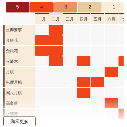
成
5
4
3
2
1
果
及
一月
二月
三月
四月
五月
六月
七
應
重瓣
重瓣
重瓣麥李
用
麥李
麥李
金銀
金銀
金銀花
開
二月
三月
花 一
花 二
金銀
金銀
金銀花
放
資
開花
開花
月 開
月 開
花 一
花 二
火燄
火燄
火燄
火
火燄木
料
階段4
階段0
花階
花階
月 開
月 開
木 二
木 三
木 四
木 
月桃
月桃
資
段4
段4
花階
花階
月 開
月 開
月 開
月 
六月
屯鹿
屯鹿
屯鹿月桃
訊
公
段4
段4
花階
花階
花階
花
開花
月桃
月桃
屈尺
屈尺月桃
告
段4
段0
段4
段4
階段4
四月
五月
月桃
高良
高良薑
首
開花
開花
四月
薑 六
水
水茄苳
頁
顯示更多
階段4
階段4
開花
月 開
苳 
洋紫荊