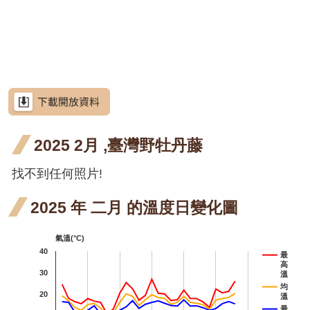
網
階段4
花階
月 
站
羊蹄
羊蹄
羊蹄甲
導
段4
花
甲 三
甲 四
射干
射干
射
射干
覽
段4
月 開
月 開
三月
五月
七
芥藍菜
RSS
花階
花階
開花
開花
開
朝
朝鮮紫珠
意
見
段4
段4
階段4
階段4
階
紫
茶梅
信
箱
2025 2月 ,臺灣野牡丹藤
七
細葉山茶
開
紫葳
紫
找不到任何照片!
紫葳
資
訊
階
五月
七
火炬刺桐
安
2025 年 二月 的溫度日變化圖
全
開花
開
火炬
火
火炬薑
政
氣溫(°C)
階段4
階
策
薑 五
薑 
臺灣
臺灣山菊
40
最
高
月 開
月 
政
山菊
山芙
30
山芙蓉
溫
府
均
20
花階
花
溫
一月
蓉 一
臺灣欒樹
網
最