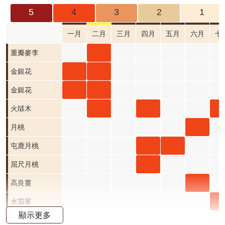
成
5
4
3
2
1
果
及
一月
二月
三月
四月
五月
六月
七
應
重瓣
重瓣
重瓣麥李
用
麥李
麥李
金銀
金銀
金銀花
開
二月
三月
花 一
花 二
金銀
金銀
金銀花
放
資
開花
開花
月 開
月 開
花 一
花 二
火燄
火燄
火燄
火
火燄木
料
階段4
階段0
花階
花階
月 開
月 開
木 二
木 三
木 四
木 
月桃
月桃
資
段4
段4
花階
花階
月 開
月 開
月 開
月 
六月
屯鹿
屯鹿
屯鹿月桃
訊
公
段4
段4
花階
花階
花階
花
開花
月桃
月桃
屈尺
屈尺月桃
告
段4
段0
段4
段4
階段4
四月
五月
月桃
高良
高良薑
首
開花
開花
四月
薑 六
水
水茄苳
頁
顯示更多
階段4
階段4
開花
月 開
苳 
洋紫荊