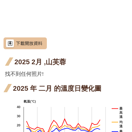
網
階段4
花階
月 
站
羊蹄
羊蹄
羊蹄甲
導
段4
花
甲 三
甲 四
射干
射干
射
射干
覽
段4
月 開
月 開
三月
五月
七
芥藍菜
RSS
花階
花階
開花
開花
開
朝
朝鮮紫珠
意
見
段4
段4
階段4
階段4
階
紫
茶梅
信
箱
2025 2月 ,山芙蓉
七
細葉山茶
開
紫葳
紫
找不到任何照片!
紫葳
資
訊
階
五月
七
火炬刺桐
安
2025 年 二月 的溫度日變化圖
全
開花
開
火炬
火
火炬薑
政
氣溫(°C)
階段4
階
策
薑 五
薑 
臺灣
臺灣山菊
40
最
高
月 開
月 
政
山菊
山芙
30
山芙蓉
溫
府
均
20
花階
花
溫
一月
蓉 一
臺灣欒樹
網
最