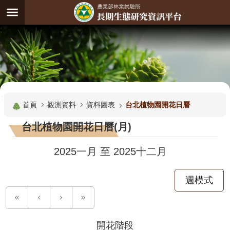
跳到主要內容區塊
:
進
階
試
驗
搜
基
:::
尋
地
首頁
觀測資料
資料圖表
台北植物園開花日曆
觀
台北植物園開花日曆(月)
測
主
2025一月
至
2025十二月
題
週模式
觀
測
資
料
開花階段