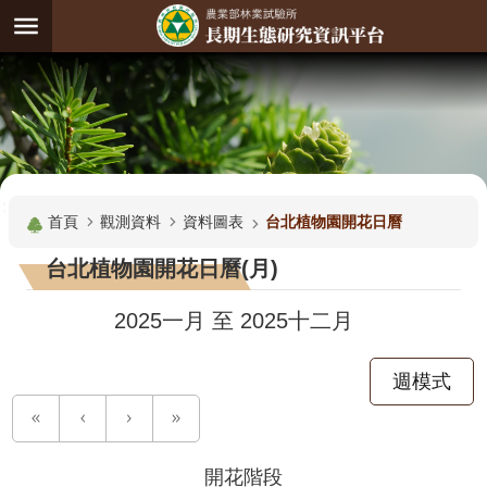
跳到主要內容區塊
:
進
階
試
驗
搜
基
:::
尋
地
首頁
觀測資料
資料圖表
台北植物園開花日曆
觀
台北植物園開花日曆(月)
測
主
2025一月
至
2025十二月
題
週模式
觀
測
資
料
開花階段