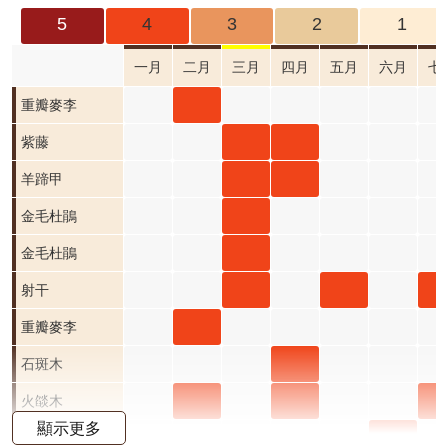
成
5
4
3
2
1
果
及
一月
二月
三月
四月
五月
六月
七
應
重瓣
重瓣
重瓣麥李
用
麥李
麥李
紫藤
紫藤
紫藤
開
二月
三月
三月
四月
羊蹄
羊蹄
羊蹄甲
放
資
開花
開花
開花
開花
甲 三
甲 四
金毛
金毛杜鵑
料
階段4
階段0
階段4
階段4
月 開
月 開
杜鵑
金毛
金毛杜鵑
資
花階
花階
三月
杜鵑
射干
射干
射
射干
訊
公
段4
段4
開花
三月
三月
五月
七
重瓣
重瓣
重瓣麥李
告
階段4
開花
開花
開花
開
麥李
麥李
石斑
石斑
石斑木
首
階段4
階段4
階段4
階
二月
三月
木 三
木 四
火燄
火燄
火燄
火
火燄木
頁
顯示更多
開花
開花
月 開
月 開
木 二
木 三
木 四
木 
月桃
月桃