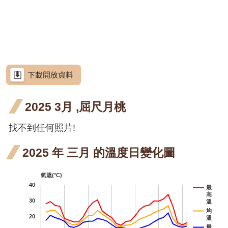
網
階段4
階段0
花階
花階
月 開
月 開
月 開
月 
六月
站
屯鹿
屯鹿
屯鹿月桃
導
段0
段4
花階
花階
花階
花
開花
月桃
月桃
屈尺
屈尺月桃
覽
段4
段0
段4
段4
階段4
四月
五月
月桃
高良
高良薑
RSS
開花
開花
四月
薑 六
水
水茄苳
意
見
階段4
階段4
開花
月 開
苳 
洋紫荊
信
箱
2025 3月 ,屈尺月桃
階段4
花階
月 
芥藍菜
段4
花
朝
找不到任何照片!
朝鮮紫珠
資
訊
段4
紫
茶梅
安
2025 年 三月 的溫度日變化圖
全
七
細葉山茶
政
氣溫(°C)
開
策
紫葳
紫
紫葳
40
最
高
階
政
五月
七
30
火炬刺桐
溫
府
均
20
溫
開花
開
火炬
火
火炬薑
網
最