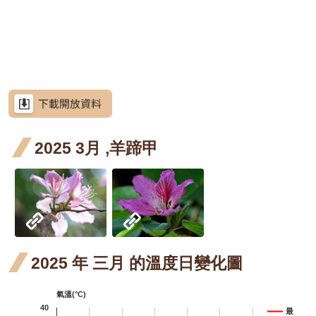
網
階段4
階段0
花階
花階
月 開
月 開
月 開
月 
六月
站
屯鹿
屯鹿
屯鹿月桃
導
段0
段4
花階
花階
花階
花
開花
月桃
月桃
屈尺
屈尺月桃
覽
段4
段0
段4
段4
階段4
四月
五月
月桃
高良
高良薑
RSS
開花
開花
四月
薑 六
水
水茄苳
意
見
階段4
階段4
開花
月 開
苳 
洋紫荊
信
箱
2025 3月 ,羊蹄甲
階段4
花階
月 
芥藍菜
段4
花
朝
朝鮮紫珠
資
訊
段4
紫
茶梅
安
全
七
細葉山茶
政
開
策
紫葳
紫
紫葳
2025 年 三月 的溫度日變化圖
階
政
五月
七
火炬刺桐
府
氣溫(°C)
開花
開
火炬
火
火炬薑
網
40
最