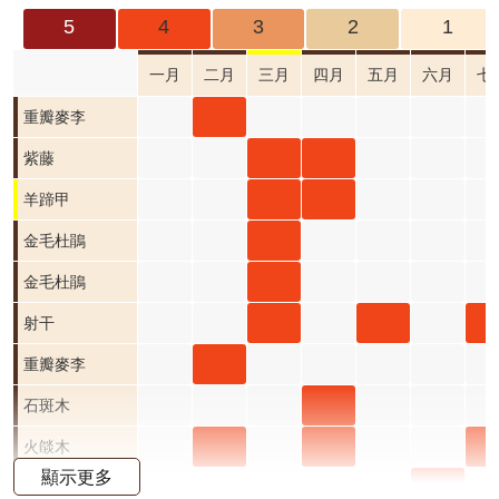
成
5
4
3
2
1
果
及
一月
二月
三月
四月
五月
六月
七
應
重瓣
重瓣
重瓣麥李
用
麥李
麥李
紫藤
紫藤
紫藤
開
二月
三月
三月
四月
羊蹄
羊蹄
羊蹄甲
放
資
開花
開花
開花
開花
甲 三
甲 四
金毛
金毛杜鵑
料
階段4
階段0
階段4
階段4
月 開
月 開
杜鵑
金毛
金毛杜鵑
資
花階
花階
三月
杜鵑
射干
射干
射
射干
訊
公
段4
段4
開花
三月
三月
五月
七
重瓣
重瓣
重瓣麥李
告
階段4
開花
開花
開花
開
麥李
麥李
石斑
石斑
石斑木
首
階段4
階段4
階段4
階
二月
三月
木 三
木 四
火燄
火燄
火燄
火
火燄木
頁
顯示更多
開花
開花
月 開
月 開
木 二
木 三
木 四
木 
月桃
月桃