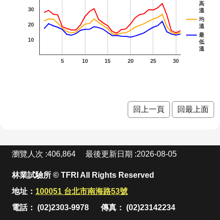
站
高
階段4
階
薑 五
薑 
臺灣
30
臺灣山菊
溫
資
均
料
20
溫
月 開
月 
山菊
山芙
山芙蓉
開
最
10
低
花階
花
放
一月
蓉 一
臺灣欒樹
溫
宣
5
10
15
20
25
30
段4
段4
開花
月 開
大花紫薇
告
階段4
花階
九芎
隱
私
段0
金銀
金銀
金銀花
權
回上一頁
回最上面
宣
花 一
花 二
紅花繼木
告
月 開
月 開
龍爪花
:
瀏覽人次
406,864
最後更新日期
2026-08-05
花階
花階
臺灣野牡丹藤
段4
段4
密花野牡丹藤
林業試驗所 © TFRI All Rights Reserved
地址：
100051 台北市南海路53號
野牡
野牡丹
電話： (02)2303-9978
傳真： (02)23142234
丹 六
含笑
含笑