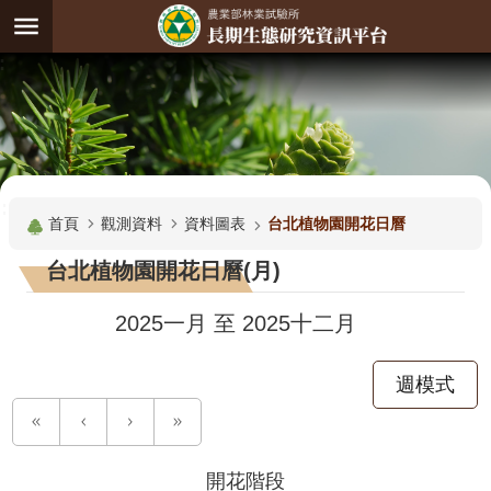
跳到主要內容區塊
:
進
階
試
驗
搜
基
:::
尋
地
首頁
觀測資料
資料圖表
台北植物園開花日曆
觀
台北植物園開花日曆(月)
測
主
2025一月
至
2025十二月
題
週模式
觀
測
資
料
開花階段