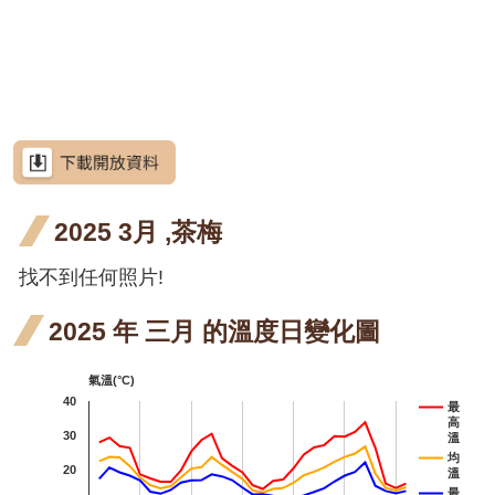
網
階段4
階段0
花階
花階
月 開
月 開
月 開
月 
六月
站
屯鹿
屯鹿
屯鹿月桃
導
段0
段4
花階
花階
花階
花
開花
月桃
月桃
屈尺
屈尺月桃
覽
段4
段0
段4
段4
階段4
四月
五月
月桃
高良
高良薑
RSS
開花
開花
四月
薑 六
水
水茄苳
意
見
階段4
階段4
開花
月 開
苳 
洋紫荊
信
箱
2025 3月 ,茶梅
階段4
花階
月 
芥藍菜
段4
花
朝
找不到任何照片!
朝鮮紫珠
資
訊
段4
紫
茶梅
安
2025 年 三月 的溫度日變化圖
全
七
細葉山茶
政
氣溫(°C)
開
策
紫葳
紫
紫葳
40
最
高
階
政
五月
七
30
火炬刺桐
溫
府
均
20
溫
開花
開
火炬
火
火炬薑
網
最