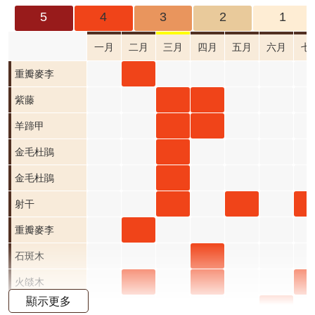
成
5
4
3
2
1
果
及
一月
二月
三月
四月
五月
六月
七
應
重瓣
重瓣
重瓣麥李
用
麥李
麥李
紫藤
紫藤
紫藤
開
二月
三月
三月
四月
羊蹄
羊蹄
羊蹄甲
放
資
開花
開花
開花
開花
甲 三
甲 四
金毛
金毛杜鵑
料
階段4
階段0
階段4
階段4
月 開
月 開
杜鵑
金毛
金毛杜鵑
資
花階
花階
三月
杜鵑
射干
射干
射
射干
訊
公
段4
段4
開花
三月
三月
五月
七
重瓣
重瓣
重瓣麥李
告
階段4
開花
開花
開花
開
麥李
麥李
石斑
石斑
石斑木
首
階段4
階段4
階段4
階
二月
三月
木 三
木 四
火燄
火燄
火燄
火
火燄木
頁
顯示更多
開花
開花
月 開
月 開
木 二
木 三
木 四
木 
月桃
月桃