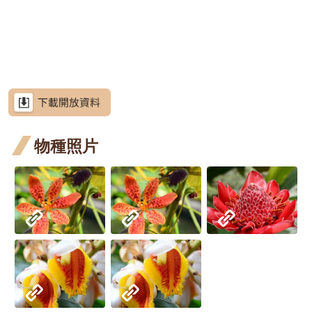
網
段4
段4
花階
花
階段4
階
開花
開花
開
魚藤
魚藤
魚
站
小葉
小葉
小
小葉魚藤
導
段4
段4
階段4
階段4
階
四月
五月
七
魚藤
魚藤
魚
廣東
廣東
廣東薔薇
覽
開花
開花
開
四月
五月
七
薔薇
薔薇
月桃
月桃
RSS
階段4
階段4
階
開花
開花
開
四月
五月
六月
屈尺
屈尺月桃
意
見
階段4
階段4
階
開花
開花
開花
月桃
高良
高良薑
信
箱
物種照片
階段4
階段0
階段4
四月
薑 六
水
水茄苳
開花
月 開
苳 
洋紫荊
資
訊
階段4
花階
月 
羊蹄
羊蹄
羊蹄甲
安
全
段4
花
甲 三
甲 四
芥藍菜
政
段4
策
月 開
月 開
朝
朝鮮紫珠
花階
花階
政
紫
茶梅
府
段4
段4
七
細葉山茶
網