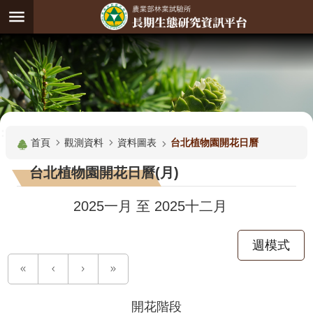
跳到主要內容區塊
:
進
階
試
驗
搜
基
:::
尋
地
首頁
觀測資料
資料圖表
台北植物園開花日曆
觀
台北植物園開花日曆(月)
測
主
2025一月
至
2025十二月
題
週模式
觀
測
資
料
開花階段