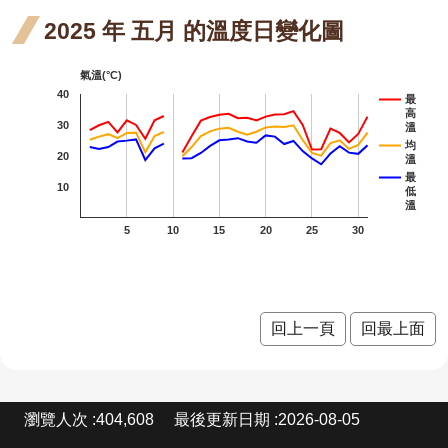
站
開
重瓣
重瓣
重瓣麥李
2025 年 五月 的溫度日變化圖
資
料
階
麥李
麥李
火炬刺桐
開
氣溫(°C)
放
二月
三月
臺灣
40
臺灣山菊
最
宣
高
30
溫
開花
開花
山菊
山芙
山芙蓉
告
均
20
溫
階段4
階段0
一月
蓉 一
臺灣欒樹
隱
最
10
低
私
開花
月 開
溫
大花紫薇
權
5
10
15
20
25
30
宣
階段4
花階
九芎
告
段0
金銀
金銀
金銀花
花 一
花 二
紅花繼木
回上一頁
回最上面
月 開
月 開
龍爪花
花階
花階
臺灣野牡丹藤
:
瀏覽人次
404,608
最後更新日期
2026-08-05
段4
段4
密花野牡丹藤