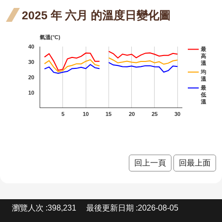
站
階段4
花階
九芎
2025 年 六月 的溫度日變化圖
資
料
段0
金銀
金銀
金銀花
開
氣溫(°C)
放
花 一
花 二
40
紅花繼木
最
宣
高
30
溫
月 開
月 開
龍爪花
告
均
20
溫
花階
花階
臺灣野牡丹藤
隱
最
10
低
私
段4
段4
溫
密花野牡丹藤
權
5
10
15
20
25
30
宣
含笑
含笑
告
四月
小葉
小葉
小
小葉魚藤
開花
魚藤
魚藤
魚
芒
回上一頁
回最上面
階段4
四月
五月
七
紅玉
紅
紅玉葉金花
開花
開花
開
葉金
葉
鈍頭緬梔
:
瀏覽人次
398,231
最後更新日期
2026-08-05
階段4
階段4
階
花 五
花 
紅花緬梔