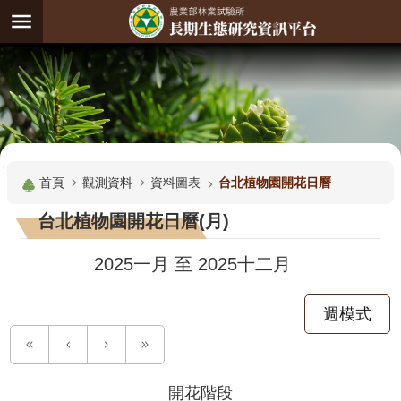
跳到主要內容區塊
:
進
階
試
驗
搜
基
:::
尋
地
首頁
觀測資料
資料圖表
台北植物園開花日曆
觀
台北植物園開花日曆(月)
測
主
2025一月
至
2025十二月
題
週模式
觀
測
資
料
開花階段