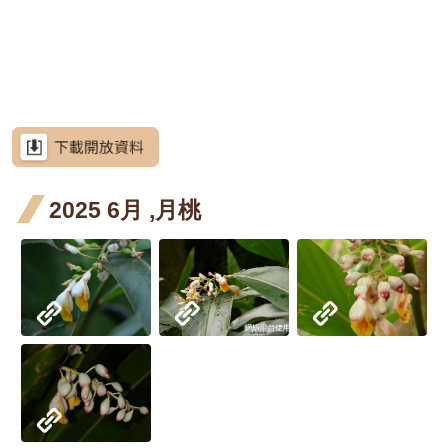
網
段4
月 開
月 開
三月
五月
七
站
芥藍菜
導
花階
花階
開花
開花
開
朝
朝鮮紫珠
覽
段4
段4
階段4
階段4
階
紫
茶梅
RSS
七
細葉山茶
意
見
開
紫葳
紫
紫葳
信
箱
2025 6月 ,月桃
階
五月
七
重瓣
重瓣
重瓣麥李
開花
開
麥李
麥李
火炬刺桐
資
訊
階段4
階
二月
三月
火炬
火
火炬薑
安
全
開花
開花
薑 五
薑 
臺灣
臺灣山菊
政
階段4
階段0
策
月 開
月 
山菊
山芙
山芙蓉
花階
花
一月
政
蓉 一
臺灣欒樹
府
段4
段4
開花
月 開
大花紫薇
網