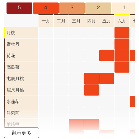
成
5
4
3
2
1
果
及
一月
二月
三月
四月
五月
六月
七
應
月桃
月桃
用
六月
野牡
野牡丹
開
開花
丹 六
荷花
荷花
荷
荷花
放
資
階段4
月 開
五月
六月
七
高良
高良薑
料
花階
開花
開花
開
薑 六
屯鹿
屯鹿
屯鹿月桃
資
段4
階段4
階段4
階
月 開
月桃
月桃
屈尺
屈尺月桃
訊
公
花階
四月
五月
月桃
水
水茄苳
告
段4
開花
開花
四月
苳 
洋紫荊
首
階段4
階段4
開花
月 
羊蹄
羊蹄
羊蹄甲
頁
顯示更多
階段4
花
甲 三
甲 四
射干
射干
射
射干