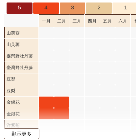
成
5
4
3
2
1
果
及
一月
二月
三月
四月
五月
六月
七
應
山芙
山芙蓉
用
蓉 一
山芙
山芙蓉
開
月 開
蓉 一
臺灣野牡丹藤
放
資
花階
月 開
臺灣野牡丹藤
料
段0
花階
豆梨
資
段0
豆梨
訊
公
金銀
金銀
金銀花
告
花 一
花 二
金銀
金銀
金銀花
首
月 開
月 開
花 一
花 二
洋紫荊
頁
顯示更多
花階
花階
月 開
月 開
黃花鼠尾草