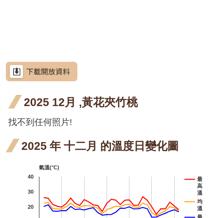
網
段4
段4
花階
花階
站
黃花鼠尾草
導
段4
段4
月桃
月桃
覽
六月
屯鹿
屯鹿
屯鹿月桃
RSS
開花
月桃
月桃
屈尺
屈尺月桃
意
見
階段4
四月
五月
月桃
高良
高良薑
信
箱
2025 12月 ,黃花夾竹桃
開花
開花
四月
薑 六
水
水茄苳
階段4
階段4
開花
月 開
苳 
羊蹄
羊蹄
找不到任何照片!
羊蹄甲
資
訊
階段4
花階
月 
甲 三
甲 四
射干
射干
射
射干
安
2025 年 十二月 的溫度日變化圖
全
段4
花
月 開
月 開
三月
五月
七
芥藍菜
政
氣溫(°C)
段4
花階
花階
策
開花
開花
開
朝
朝鮮紫珠
40
最
高
段4
段4
階段4
階段4
階
政
紫
30
茶梅
溫
府
均
20
溫
七
細葉山茶
網
最