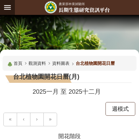
跳到主要內容區塊
:
進
階
試
驗
搜
基
:::
尋
地
首頁
觀測資料
資料圖表
台北植物園開花日曆
觀
台北植物園開花日曆(月)
測
主
2025一月
至
2025十二月
題
週模式
觀
測
資
料
開花階段