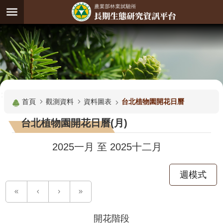
跳到主要內容區塊
:
進
階
試
驗
搜
基
:::
尋
地
首頁
觀測資料
資料圖表
台北植物園開花日曆
觀
台北植物園開花日曆(月)
測
主
2025一月
至
2025十二月
題
週模式
觀
測
資
料
開花階段