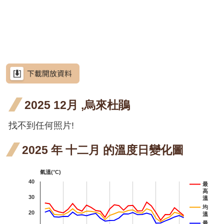
網
段4
段4
花階
花階
站
黃花鼠尾草
導
段4
段4
月桃
月桃
覽
六月
屯鹿
屯鹿
屯鹿月桃
RSS
開花
月桃
月桃
屈尺
屈尺月桃
意
見
階段4
四月
五月
月桃
高良
高良薑
信
箱
2025 12月 ,烏來杜鵑
開花
開花
四月
薑 六
水
水茄苳
階段4
階段4
開花
月 開
苳 
羊蹄
羊蹄
找不到任何照片!
羊蹄甲
資
訊
階段4
花階
月 
甲 三
甲 四
射干
射干
射
射干
安
2025 年 十二月 的溫度日變化圖
全
段4
花
月 開
月 開
三月
五月
七
芥藍菜
政
氣溫(°C)
段4
花階
花階
策
開花
開花
開
朝
朝鮮紫珠
40
最
高
段4
段4
階段4
階段4
階
政
紫
30
茶梅
溫
府
均
20
溫
七
細葉山茶
網
最