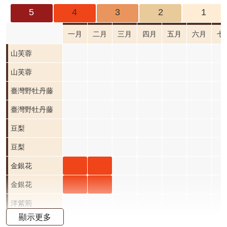
成
5
4
3
2
1
果
及
一月
二月
三月
四月
五月
六月
七
應
山芙
山芙蓉
用
蓉 一
山芙
山芙蓉
開
月 開
蓉 一
臺灣野牡丹藤
放
資
花階
月 開
臺灣野牡丹藤
料
段0
花階
豆梨
資
段0
豆梨
訊
公
金銀
金銀
金銀花
告
花 一
花 二
金銀
金銀
金銀花
首
月 開
月 開
花 一
花 二
洋紫荊
頁
顯示更多
花階
花階
月 開
月 開
黃花鼠尾草