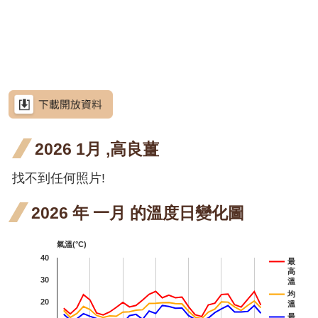
網
階段4
階段4
開花
月 開
苳 七
站
洋紫荊
導
階段4
花階
月 開
羊蹄
羊蹄
羊蹄甲
覽
段4
花階
甲 三
甲 四
射干
射干
射干
射干
射干
RSS
段4
月 開
月 開
三月
五月
七月
八月
芥藍菜
意
見
花階
花階
開花
開花
開花
開花
朝鮮
朝鮮
朝
朝鮮紫珠
信
箱
2026 1月 ,高良薑
段4
段4
階段4
階段4
階段4
階段4
紫珠
紫珠
紫
茶梅
七月
八月
九
找不到任何照片!
細葉山茶
資
訊
開花
開花
開
紫葳
紫葳
紫葳
安
2026 年 一月 的溫度日變化圖
全
階段4
階段4
階
五月
七月
火炬刺桐
政
氣溫(°C)
策
開花
開花
火炬
火炬
火炬薑
40
最
高
階段4
階段4
政
薑 五
薑 七
臺
30
臺灣欒樹
溫
府
均
20
溫
月 開
月 開
欒
大花紫薇
網
最