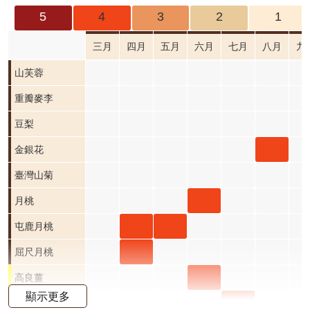
成
5
4
3
2
1
果
及
三月
四月
五月
六月
七月
八月
九
應
山芙蓉
用
重瓣
重瓣麥李
開
麥李
豆梨
放
資
三月
金銀
金銀花
料
開花
花 八
臺灣山菊
資
階段0
月 開
月桃
月桃
訊
公
花階
六月
屯鹿
屯鹿
屯鹿月桃
告
段4
開花
月桃
月桃
屈尺
屈尺月桃
首
階段4
四月
五月
月桃
高良
高良薑
頁
顯示更多
開花
開花
四月
薑 六
水茄
水茄苳