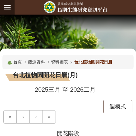
跳到主要內容區塊
:
進
階
試
驗
搜
基
:::
尋
地
首頁
觀測資料
資料圖表
台北植物園開花日曆
觀
台北植物園開花日曆(月)
測
主
2025三月
至
2026二月
題
週模式
觀
測
資
料
開花階段