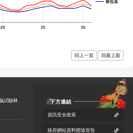
最低溫
月 開花
階段0
20
25
30
臺灣欒
樹 十月
開花階
回上一頁
回最上面
段0
臺灣野
臺灣野
臺灣野
牡丹藤
牡丹藤
牡丹藤
龜試驗林
下方連結
十月 開
十一月
十二月
資訊安全政策
花階段4
開花階
開花階
段4
段4
小葉魚
小葉魚
政府網站資料開放宣告