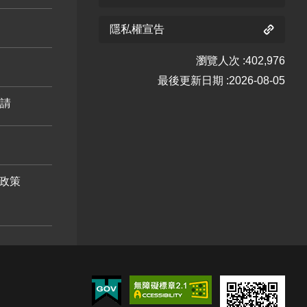
藤 十月
藤 十一
芒 十一
隱私權宣告
開花階
月 開花
月 開花
瀏覽人次
402,976
段4
階段4
階段4
荷花 十
最後更新日期
2026-08-05
月 開花
申請
階段4
政策
使君子
十月 開
花階段4