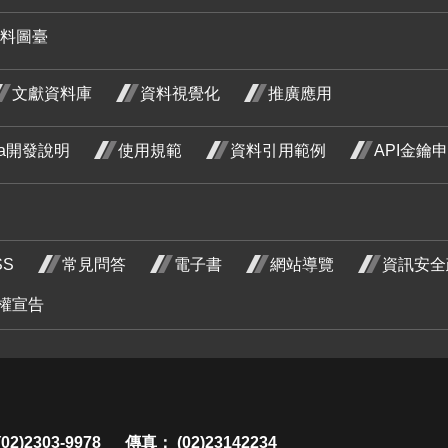
階段4
藤 四月
藤 五月
藤 七月
藤 八月
藤 九月
料圖臺
開花階
開花階
開花階
開花階
開花階
紅玉葉
紅玉葉
文獻資料庫
資料視覺化
推廣應用
段4
段4
段4
段4
段4
金花 五
金花 七
荷花 五
荷花 六
荷花 七
荷花 八
荷花 九
月 開花
月 開花
月 開花
月 開花
月 開花
月 開花
月 開花
ata開發說明
使用規範
資料引用範例
API金鑰
階段4
階段4
階段4
階段4
階段4
階段4
階段4
紅花緬
紅花緬
梔 八月
梔 九月
開花階
開花階
SS
常見問答
電子書
網站導覽
資訊安全
段4
段4
權宣告
使君子
使君子
使君子
七月 開
八月 開
九月 開
木
石斑木
花階段4
花階段4
花階段4
 開
四月 開
杜
段0
花階段4
三月
2)2303-9978
傳真： (02)23142234