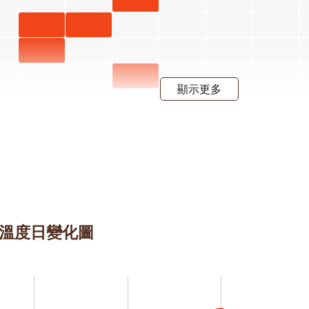
月 開花
屯鹿月
屯鹿月
階段4
桃 四月
桃 五月
屈尺月
開花階
開花階
桃 四月
高良薑
顯示更多
段4
段4
開花階
六月 開
水茄苳
段4
花階段4
七月 開
花階段4
甲
羊蹄甲
 開
四月 開
 三
射干 五
射干 七
射干 八
段4
花階段4
開花
月 開花
月 開花
月 開花
4
階段4
階段4
階段4
朝鮮紫
朝鮮紫
朝鮮紫
 的溫度日變化圖
珠 七月
珠 八月
珠 九月
開花階
開花階
開花階
段4
段4
段4
紫葳 五
紫葳 七