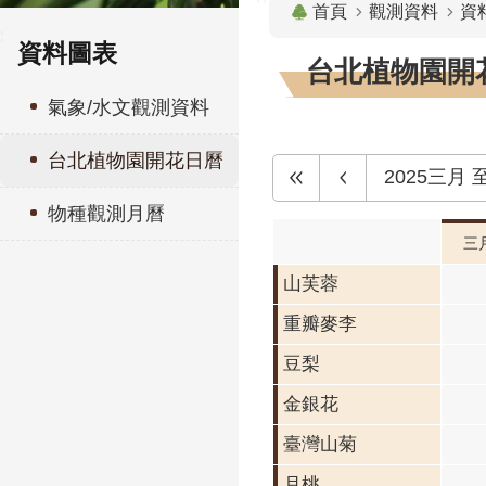
首頁
觀測資料
資
:
資料圖表
台北植物園開花
氣象/水文觀測資料
台北植物園開花日曆
2025三月
物種觀測月曆
三
山芙蓉
重瓣麥李
重瓣
李 
豆梨
開花
金銀花
段0
臺灣山菊
月桃