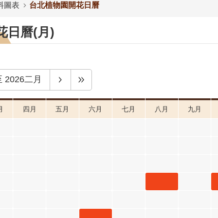
料圖表
台北植物園開花日曆
日曆(月)
至
2026二月
月
四月
五月
六月
七月
八月
九月
麥
三月
階
金銀花
八月 開
花階段4
月桃 六