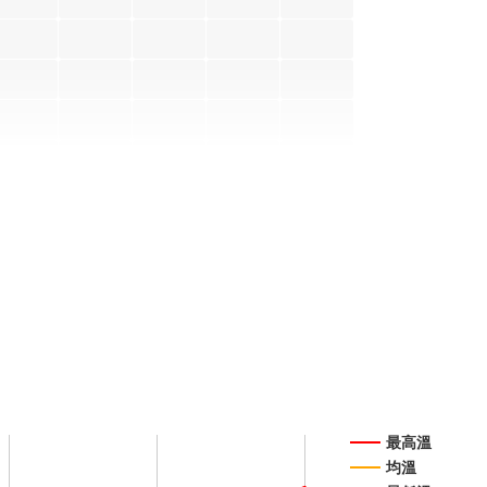
段4
段4
開花階
開花階
段4
段4
洋紫荊
洋紫荊
十一月
十二月
開花階
開花階
段4
段4
最高溫
均溫
紫葳 十