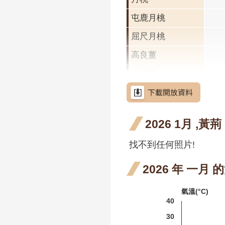
屯鹿月桃
屈尺月桃
高良薑
水茄苳
洋紫荊
羊蹄甲
羊蹄
2026 1月 ,黃荊
三月
射干
射干
找不到任何照片!
花階
月 
芥藍菜
階段
朝鮮紫珠
2026 年 一月
茶梅
氣溫(°C)
40
細葉山茶
30
紫葳