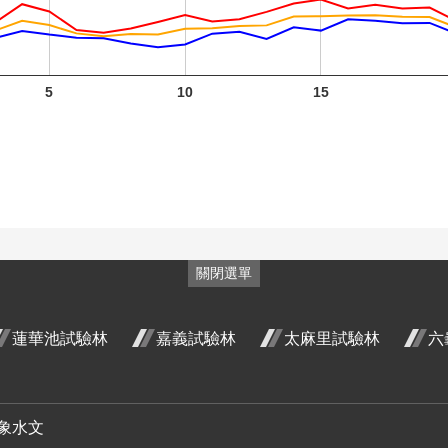
月 開花
月 開花
階段4
階段4
火炬薑
火炬薑
5
10
15
五月 開
七月 開
臺灣欒
花階段4
花階段4
樹 九月
開花階
段4
龍爪花
關閉選單
九月 開
臺灣野
臺灣野
花階段4
牡丹藤
牡丹藤
蓮華池試驗林
嘉義試驗林
太麻里試驗林
六
八月 開
九月 開
野牡丹
花階段4
花階段4
六月 開
含笑 四
象水文
花階段4
月 開花
小葉魚
小葉魚
小葉魚
小葉魚
小葉魚