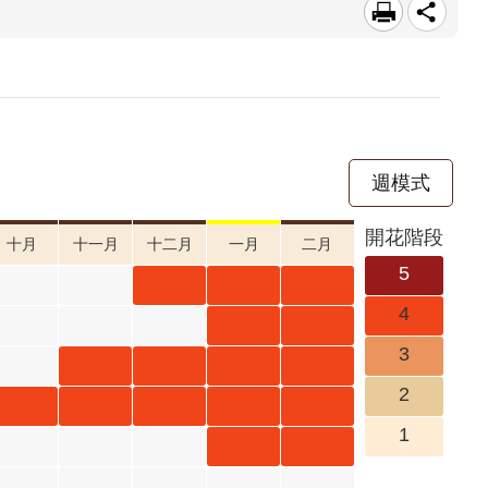
週模式
開花階段
十月
十一月
十二月
一月
二月
5
山芙蓉
山芙蓉
山芙蓉
4
十二月
一月 開
二月 開
重瓣麥
重瓣麥
3
開花階
花階段4
花階段4
李 一月
李 二月
豆梨 十
豆梨 十
豆梨 一
豆梨 二
2
段4
開花階
開花階
一月 開
二月 開
月 開花
月 開花
金銀花
金銀花
金銀花
金銀花
金銀花
1
段4
段4
花階段4
花階段4
階段4
階段4
十月 開
十一月
十二月
一月 開
二月 開
臺灣山
臺灣山
花階段4
開花階
開花階
花階段4
花階段4
菊 一月
菊 二月