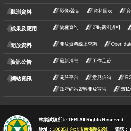
芒
影像/聲音
資料圖表
資
觀測資料
紅玉葉金花
物種查詢
即時觀測資料
成果及應用
荷花
鈍頭緬梔
開放資料線上查詢
Open d
開放資料
紅花緬梔
最新消息
工作足跡
資訊公告
水黃皮
菲律賓紫檀
關於平台
意見信箱
R
網站資訊
炮仗花
政府網站資料開放宣告
隱私
使君子
石斑木
石斑
三月
金毛杜鵑
金毛
林業試驗所 © TFRI All Rights Reserved
花階
鵑 
烏來杜鵑
地址：
100051 台北市南海路53號
電話： (0