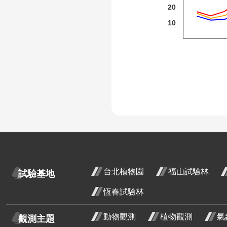
20
火炬刺桐
10
火炬薑
臺灣欒樹
大花紫薇
九芎
紅花繼木
龍爪花
臺灣野牡丹藤
:
密花野牡丹藤
台北植物園
福山試驗林
試驗基地
野牡丹
恆春試驗林
含笑
動物觀測
植物觀測
氣
觀測主題
小葉魚藤