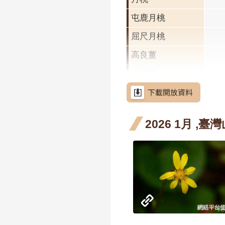
屯鹿月桃
屈尺月桃
高良薑
水茄苳
洋紫荊
羊蹄甲
羊蹄
2026 1月 ,臺
三月
射干
射干
花階
月 
芥藍菜
階段
朝鮮紫珠
茶梅
細葉山茶
紫葳