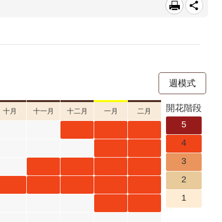
週模式
開花階段
十月
十一月
十二月
一月
二月
5
山芙蓉
山芙蓉
山芙蓉
4
十二月
一月 開
二月 開
重瓣麥
重瓣麥
3
開花階
花階段4
花階段4
李 一月
李 二月
豆梨 十
豆梨 十
豆梨 一
豆梨 二
2
段4
開花階
開花階
一月 開
二月 開
月 開花
月 開花
金銀花
金銀花
金銀花
金銀花
金銀花
1
段4
段4
花階段4
花階段4
階段4
階段4
十月 開
十一月
十二月
一月 開
二月 開
臺灣山
臺灣山
花階段4
開花階
開花階
花階段4
花階段4
菊 一月
菊 二月