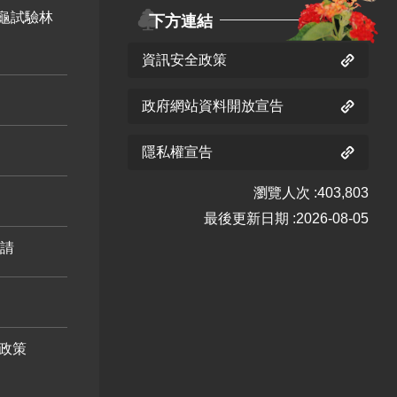
龜試驗林
下方連結
藤 十月
藤 十一
芒 十一
開花階
月 開花
月 開花
資訊安全政策
段4
階段4
階段4
荷花 十
政府網站資料開放宣告
月 開花
隱私權宣告
階段4
瀏覽人次
403,803
最後更新日期
2026-08-05
申請
使君子
十月 開
政策
花階段4