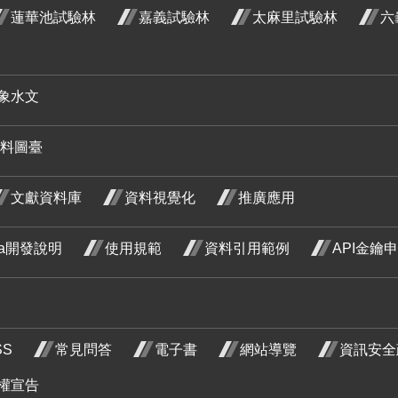
蓮華池試驗林
嘉義試驗林
太麻里試驗林
六
階段4
藤 四月
藤 五月
藤 七月
藤 八月
藤 九月
開花階
開花階
開花階
開花階
開花階
紅玉葉
紅玉葉
段4
段4
段4
段4
段4
金花 五
金花 七
荷花 五
荷花 六
荷花 七
荷花 八
荷花 九
象水文
月 開花
月 開花
月 開花
月 開花
月 開花
月 開花
月 開花
料圖臺
階段4
階段4
階段4
階段4
階段4
階段4
階段4
紅花緬
紅花緬
梔 八月
梔 九月
文獻資料庫
資料視覺化
推廣應用
開花階
開花階
ata開發說明
使用規範
資料引用範例
API金鑰
段4
段4
使君子
使君子
使君子
七月 開
八月 開
九月 開
木
石斑木
SS
常見問答
電子書
網站導覽
資訊安全
花階段4
花階段4
花階段4
 開
四月 開
杜
段0
花階段4
三月
權宣告