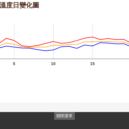
 的溫度日變化圖
月 開花
月 開花
階段4
階段4
火炬薑
火炬薑
五月 開
七月 開
臺灣欒
花階段4
花階段4
樹 九月
開花階
段4
5
10
15
龍爪花
九月 開
臺灣野
臺灣野
花階段4
牡丹藤
牡丹藤
八月 開
九月 開
野牡丹
花階段4
花階段4
六月 開
含笑 四
關閉選單
花階段4
月 開花
小葉魚
小葉魚
小葉魚
小葉魚
小葉魚