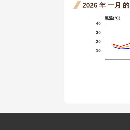
2026 年 一月
火炬刺桐
氣溫(°C)
火炬薑
40
臺灣欒樹
30
大花紫薇
20
10
九芎
紅花繼木
龍爪花
臺灣野牡丹藤
密花野牡丹藤
野牡丹
含笑
:
小葉魚藤