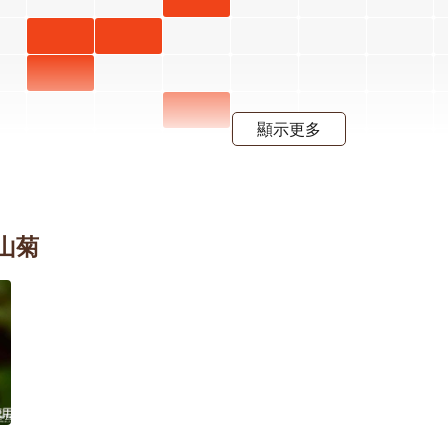
月 開花
屯鹿月
屯鹿月
階段4
桃 四月
桃 五月
屈尺月
開花階
開花階
桃 四月
高良薑
顯示更多
段4
段4
開花階
六月 開
水茄苳
段4
花階段4
七月 開
花階段4
甲
羊蹄甲
灣山菊
 開
四月 開
 三
射干 五
射干 七
射干 八
段4
花階段4
開花
月 開花
月 開花
月 開花
4
階段4
階段4
階段4
朝鮮紫
朝鮮紫
朝鮮紫
珠 七月
珠 八月
珠 九月
開花階
開花階
開花階
段4
段4
段4
紫葳 五
紫葳 七