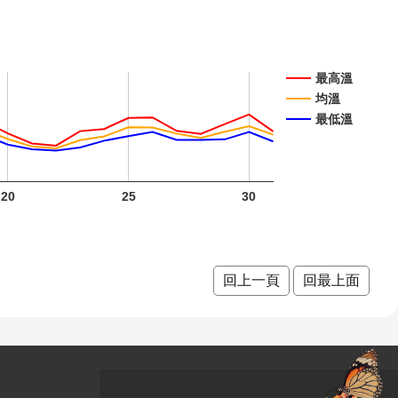
月 開花
階段0
最高溫
臺灣欒
均溫
最低溫
樹 十月
開花階
段0
20
25
30
臺灣野
臺灣野
臺灣野
回上一頁
回最上面
牡丹藤
牡丹藤
牡丹藤
十月 開
十一月
十二月
花階段4
開花階
開花階
段4
段4
小葉魚
小葉魚