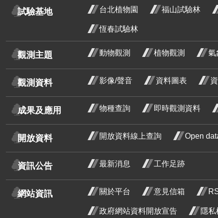
台北植物園
福山試驗林
試驗基地
芒
恆春試驗林
紅玉葉金花
荷花
動物觀測
植物觀測
氣
觀測主題
鈍頭緬梔
影像/聲音
資料圖表
資
觀測資料
紅花緬梔
水黃皮
物種查詢
即時觀測資料
成果及應用
菲律賓紫檀
開放資料線上查詢
Open d
開放資料
炮仗花
使君子
最新消息
工作足跡
資訊公告
石斑木
石斑
關於平台
意見信箱
R
三月
金毛杜鵑
金毛
網站資訊
花階
鵑 
烏來杜鵑
政府網站資料開放宣告
隱私