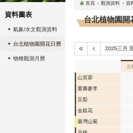
首頁
觀測資料
資
:
資料圖表
台北植物園開花
氣象/水文觀測資料
台北植物園開花日曆
2025三月
物種觀測月曆
三
山芙蓉
重瓣麥李
重瓣
李 
豆梨
開花
金銀花
段0
臺灣山菊
月桃