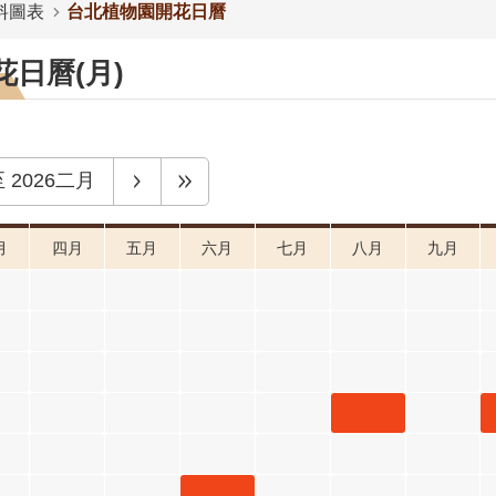
料圖表
台北植物園開花日曆
日曆(月)
至
2026二月
月
四月
五月
六月
七月
八月
九月
麥
三月
階
金銀花
八月 開
花階段4
月桃 六