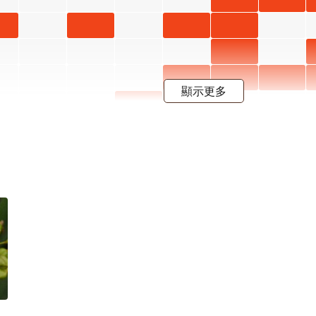
段4
段4
段4
開花階
開花階
開花階
開花階
開花階
花 八月
花 九月
 三
射干 五
射干 七
射干 八
段4
段4
段4
段4
段4
開花階
開花階
開花
月 開花
月 開花
月 開花
金銀花
段4
段4
4
階段4
階段4
階段4
八月 開
使君子
使君子
使君子
顯示更多
花階段4
七月 開
八月 開
九月 開
月桃 六
花階段4
花階段4
花階段4
月 開花
屯鹿月
屯鹿月
階段4
桃 四月
桃 五月
屈尺月
開花階
開花階
桃 四月
高良薑
段4
段4
開花階
六月 開
水茄苳
段4
花階段4
七月 開
花階段4
甲
羊蹄甲
 開
四月 開
段4
花階段4