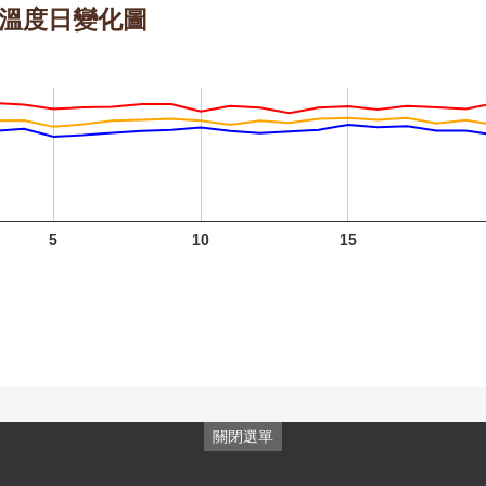
 的溫度日變化圖
紫葳 五
紫葳 七
月 開花
月 開花
麥
階段4
階段4
三月
階
火炬薑
火炬薑
五月 開
七月 開
5
10
15
花階段4
花階段4
臺灣欒
樹 九月
開花階
段4
關閉選單
龍爪花