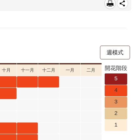
週模式
開花階段
十月
十一月
十二月
一月
二月
5
臺灣野
臺灣野
臺灣野
4
牡丹藤
牡丹藤
牡丹藤
荷花 十
3
十月 開
十一月
十二月
月 開花
2
花階段4
開花階
開花階
階段4
1
段4
段4
小葉魚
小葉魚
藤 十月
藤 十一
大鄧伯
大鄧伯