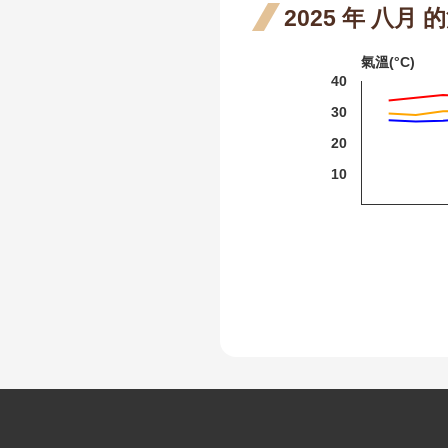
2025 年 八月
細葉山茶
氣溫(°C)
紫葳
40
重瓣麥李
重瓣
30
李 
火炬刺桐
20
10
開花
火炬薑
段0
臺灣山菊
山芙蓉
臺灣欒樹
大花紫薇
九芎
紅花繼木
:
龍爪花