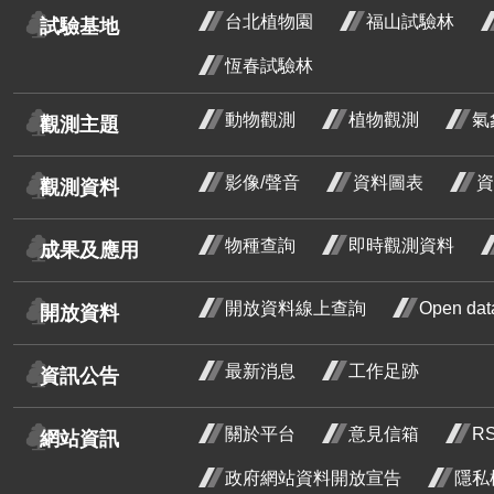
台北植物園
福山試驗林
試驗基地
密花野牡丹藤
恆春試驗林
野牡丹
含笑
動物觀測
植物觀測
氣
觀測主題
芒
影像/聲音
資料圖表
資
觀測資料
紅玉葉金花
鈍頭緬梔
物種查詢
即時觀測資料
成果及應用
水黃皮
開放資料線上查詢
Open d
開放資料
菲律賓紫檀
炮仗花
最新消息
工作足跡
資訊公告
豆梨
關於平台
意見信箱
R
石斑木
石斑
網站資訊
三月
金毛杜鵑
金毛
政府網站資料開放宣告
隱私