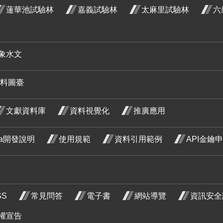
蓮華池試驗林
嘉義試驗林
太麻里試驗林
六
九月 開
花階段4
野牡丹
六月 開
含笑 四
象水文
花階段4
月 開花
料圖臺
階段4
紅玉葉
紅玉葉
金花 五
金花 七
文獻資料庫
資料視覺化
推廣應用
月 開花
月 開花
ata開發說明
使用規範
資料引用範例
API金鑰
階段4
階段4
SS
常見問答
電子書
網站導覽
資訊安全
木
石斑木
 開
四月 開
杜
權宣告