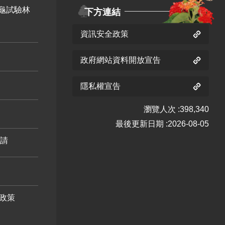
龜試驗林
下方連結
資訊安全政策
政府網站資料開放宣告
芒 十一
隱私權宣告
月 開花
階段4
瀏覽人次
398,340
最後更新日期
2026-08-05
申請
豆梨 十
豆梨 十
豆梨 一
豆梨 二
政策
一月 開
二月 開
月 開花
月 開花
花階段4
花階段4
階段4
階段4