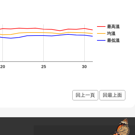
紫葳 十
最高溫
月 開花
重瓣麥
重瓣麥
均溫
最低溫
階段0
李 一月
李 二月
開花階
開花階
段4
段4
臺灣山
臺灣山
20
25
30
菊 一月
菊 二月
山芙蓉
山芙蓉
山芙蓉
開花階
開花階
十二月
一月 開
二月 開
臺灣欒
回上一頁
回最上面
段4
段4
開花階
花階段4
花階段4
樹 十月
段4
開花階
段0