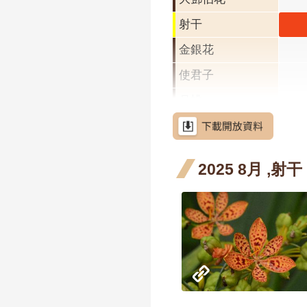
射干
射干
月 
金銀花
階段
使君子
月桃
屯鹿月桃
屈尺月桃
2025 8月 ,射干
高良薑
水茄苳
洋紫荊
羊蹄甲
羊蹄
三月
芥藍菜
花階
茶梅