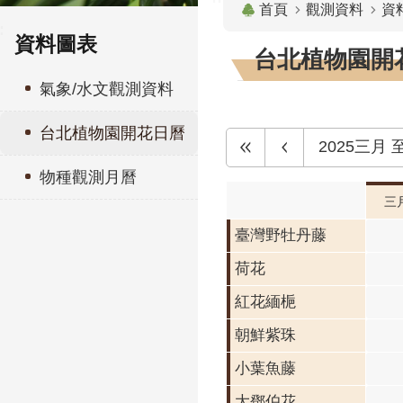
首頁
觀測資料
資
:
資料圖表
台北植物園開花
氣象/水文觀測資料
台北植物園開花日曆
2025三月
物種觀測月曆
三
臺灣野牡丹藤
荷花
紅花緬梔
朝鮮紫珠
小葉魚藤
大鄧伯花