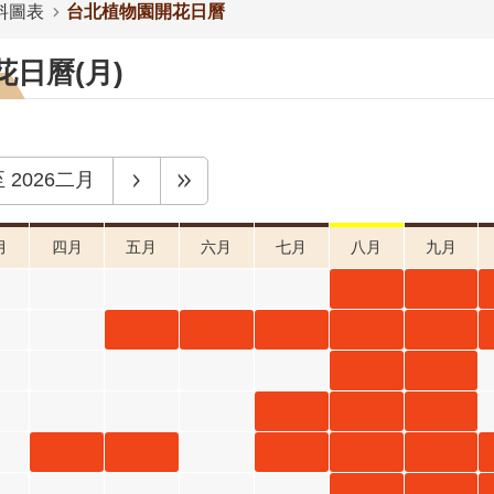
料圖表
台北植物園開花日曆
日曆(月)
至
2026二月
月
四月
五月
六月
七月
八月
九月
臺灣野
臺灣野
牡丹藤
牡丹藤
荷花 五
荷花 六
荷花 七
荷花 八
荷花 九
八月 開
九月 開
月 開花
月 開花
月 開花
月 開花
月 開花
紅花緬
紅花緬
花階段4
花階段4
階段4
階段4
階段4
階段4
階段4
梔 八月
梔 九月
朝鮮紫
朝鮮紫
朝鮮紫
開花階
開花階
珠 七月
珠 八月
珠 九月
小葉魚
小葉魚
小葉魚
小葉魚
小葉魚
段4
段4
開花階
開花階
開花階
藤 四月
藤 五月
藤 七月
藤 八月
藤 九月
大鄧伯
大鄧伯