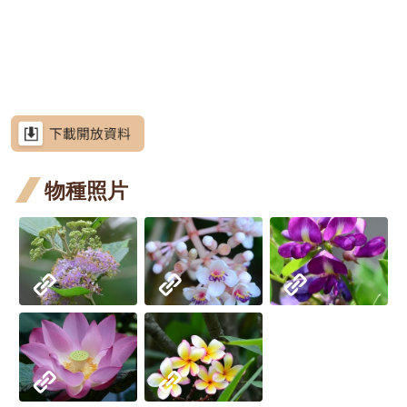
網
階
花
月 開
月 開
月 
六月
站
屯鹿
屯鹿
屯鹿月桃
導
段4
花階
花階
花
開花
月桃
月桃
屈尺
屈尺月桃
覽
段4
段4
段4
階段4
四月
五月
月桃
高良
高良薑
RSS
開花
開花
四月
薑 六
水茄
水茄苳
意
見
階段4
階段4
開花
月 開
苳 七
洋紫荊
信
箱
物種照片
階段4
花階
月 開
羊蹄
羊蹄
羊蹄甲
段4
花階
甲 三
甲 四
射干
射干
射干
射干
射干
資
訊
段4
月 開
月 開
三月
五月
七月
八月
芥藍菜
安
全
花階
花階
開花
開花
開花
開花
茶梅
政
段4
段4
階段4
階段4
階段4
階段4
策
細葉山茶
政
紫葳
紫葳
紫葳
府
五月
七月
重瓣
重瓣麥李
網