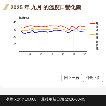
站
開花
開花
麥李
火炬刺桐
2025 年 九月 的溫度日變化圖
資
料
階段4
階段4
三月
火炬
火炬
火炬薑
開
氣溫(°C)
開花
放
薑 五
薑 七
40
臺灣山菊
最
宣
高
30
階段0
溫
月 開
月 開
山芙蓉
告
均
20
溫
花階
花階
大花紫薇
隱
最
10
低
私
段4
段4
溫
九芎
權
5
10
15
20
25
30
宣
金銀
金銀花
告
花 八
紅花繼木
月 開
密花野牡丹藤
回上一頁
回最上面
花階
野牡
野牡丹
段4
丹 六
含笑
含笑
:
瀏覽人次
410,080
最後更新日期
2026-08-05
月 開
四月
芒