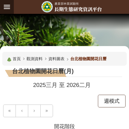
跳到主要內容區塊
:
進
階
試
驗
搜
基
:::
尋
地
首頁
觀測資料
資料圖表
台北植物園開花日曆
觀
台北植物園開花日曆(月)
測
主
2025三月
至
2026二月
題
週模式
觀
測
資
料
開花階段