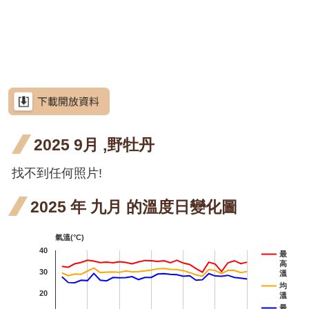
網
階
花
月 開
月 開
月 
六月
站
屯鹿
屯鹿
屯鹿月桃
導
段4
花階
花階
花
開花
月桃
月桃
屈尺
屈尺月桃
覽
段4
段4
段4
階段4
四月
五月
月桃
高良
高良薑
RSS
開花
開花
四月
薑 六
水茄
水茄苳
意
見
階段4
階段4
開花
月 開
苳 七
洋紫荊
信
箱
2025 9月 ,野牡丹
階段4
花階
月 開
羊蹄
羊蹄
羊蹄甲
段4
花階
甲 三
甲 四
射干
射干
射干
射干
找不到任何照片!
射干
資
訊
段4
月 開
月 開
三月
五月
七月
八月
芥藍菜
安
2025 年 九月 的溫度日變化圖
全
花階
花階
開花
開花
開花
開花
茶梅
政
氣溫(°C)
段4
段4
階段4
階段4
階段4
階段4
策
細葉山茶
40
最
高
政
紫葳
紫葳
30
紫葳
溫
府
均
20
溫
五月
七月
重瓣
重瓣麥李
網
最