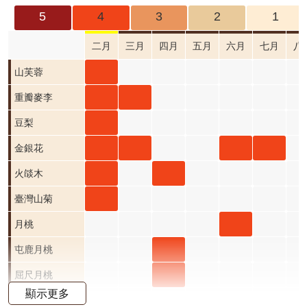
成
5
4
3
2
1
果
及
二月
三月
四月
五月
六月
七月
八
應
山芙
山芙蓉
用
蓉 二
重瓣
重瓣
重瓣麥李
開
月 開
麥李
麥李
豆梨
豆梨
放
資
花階
二月
三月
二月
金銀
金銀
金銀
金銀
金銀花
料
段4
開花
開花
開花
花 二
花 三
花 六
花 七
火燄
火燄
火燄木
資
階段4
階段4
階段4
月 開
月 開
月 開
月 開
木 二
木 四
臺灣
臺灣山菊
訊
公
花階
花階
花階
花階
月 開
月 開
山菊
月桃
月桃
告
段4
段4
段4
段4
花階
花階
二月
六月
屯鹿
屯鹿月桃
首
段4
段4
開花
開花
月桃
屈尺
屈尺月桃
頁
顯示更多
階段4
階段4
四月
月桃
高良薑