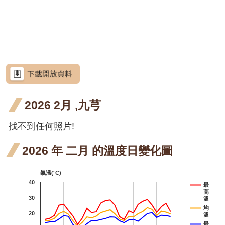
網
開花
四月
站
水茄
水茄苳
導
階段4
開花
苳 六
洋紫荊
覽
階段4
月 開
羊蹄
羊蹄甲
RSS
花階
甲 三
射干
射干
射干
意
見
段4
月 開
六月
七月
芥藍菜
信
箱
2026 2月 ,九芎
花階
開花
開花
朝鮮紫珠
段4
階段4
階段4
找不到任何照片!
茶梅
資
訊
細葉山茶
安
2026 年 二月 的溫度日變化圖
全
紫葳
紫葳
紫葳
政
氣溫(°C)
策
六月
七月
火炬刺桐
40
最
高
開花
開花
政
火炬
30
火炬薑
溫
府
均
20
階段4
階段4
溫
薑 六
臺灣欒樹
網
最