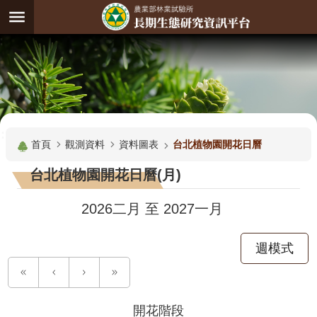
跳到主要內容區塊
:
進
階
試
驗
搜
基
:::
尋
地
首頁
觀測資料
資料圖表
台北植物園開花日曆
觀
台北植物園開花日曆(月)
測
主
2026二月
至
2027一月
題
週模式
觀
測
資
料
開花階段