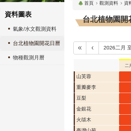
首頁
觀測資料
資
:
資料圖表
台北植物園開花
氣象/水文觀測資料
台北植物園開花日曆
2026二月
物種觀測月曆
二
山芙蓉
山芙
二月
重瓣麥李
重瓣
花階
李 
豆梨
豆梨
開花
月 
金銀花
金銀
段4
階段
二月
火燄木
火燄
花階
二月
臺灣山菊
臺灣