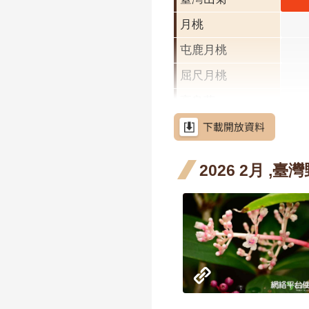
花階
菊 
月桃
開花
屯鹿月桃
段4
屈尺月桃
高良薑
水茄苳
洋紫荊
2026 2月 ,
羊蹄甲
射干
芥藍菜
朝鮮紫珠
茶梅
細葉山茶