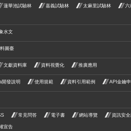
蓮華池試驗林
嘉義試驗林
太麻里試驗林
六
花階段4
月 開花
月 開花
階段4
階段4
紅玉葉
象水文
金花 六
荷花 三
荷花 六
荷花 七
料圖臺
月 開花
月 開花
月 開花
月 開花
階段4
階段4
階段4
階段4
文獻資料庫
資料視覺化
推廣應用
ata開發說明
使用規範
資料引用範例
API金鑰
炮仗花
三月 開
使君子
使君子
使君子
SS
常見問答
電子書
網站導覽
資訊安全
花階段4
五月 開
六月 開
七月 開
石斑木
花階段4
花階段4
花階段4
三月 開
金毛杜
金毛杜
權宣告