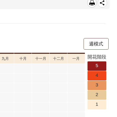
週模式
開花階段
九月
十月
十一月
十二月
一月
5
4
3
2
1