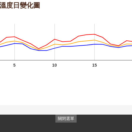
 的溫度日變化圖
紫葳 六
紫葳 七
月 開花
月 開花
階段4
階段4
火炬薑
六月 開
花階段4
5
10
15
野牡丹
關閉選單
六月 開
含笑 三
含笑 四