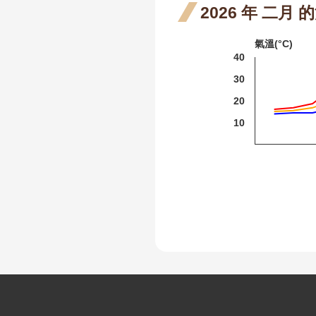
2026 年 二月
紫葳
氣溫(°C)
火炬刺桐
40
火炬薑
30
臺灣欒樹
20
10
大花紫薇
九芎
紅花繼木
龍爪花
臺灣野牡丹藤
密花野牡丹藤
野牡丹
:
含笑