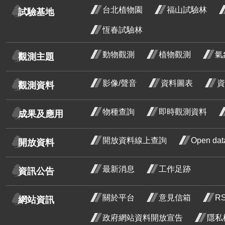
台北植物園
福山試驗林
試驗基地
小葉魚藤
恆春試驗林
芒
紅玉葉金花
動物觀測
植物觀測
氣
觀測主題
荷花
影像/聲音
資料圖表
資
觀測資料
鈍頭緬梔
紅花緬梔
物種查詢
即時觀測資料
成果及應用
水黃皮
開放資料線上查詢
Open d
開放資料
菲律賓紫檀
炮仗花
最新消息
工作足跡
資訊公告
使君子
關於平台
意見信箱
R
石斑木
網站資訊
金毛杜鵑
政府網站資料開放宣告
隱私