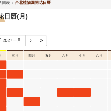
料圖表
台北植物園開花日曆
日曆(月)
至
2027一月
月
三月
四月
五月
六月
七月
八月
蓉
 開
麥
重瓣麥
段4
二月
李 三月
 二
階
開花階
開花
花
金銀花
金銀花
金銀花
段4
4
 開
三月 開
六月 開
七月 開
木
火燄木
段4
花階段4
花階段4
花階段4
 開
四月 開
山