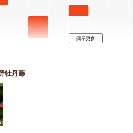
段4
花階段4
二月
月桃 六
階
月 開花
屯鹿月
階段4
桃 四月
屈尺月
顯示更多
開花階
桃 四月
段4
開花階
水茄苳
段4
六月 開
臺灣野牡丹藤
花階段4
羊蹄甲
三月 開
射干 六
射干 七
花階段4
月 開花
月 開花
階段4
階段4