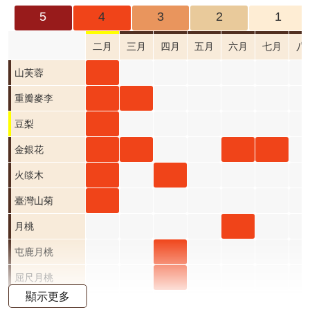
成
5
4
3
2
1
果
及
二月
三月
四月
五月
六月
七月
八
應
山芙
山芙蓉
用
蓉 二
重瓣
重瓣
重瓣麥李
開
月 開
麥李
麥李
豆梨
豆梨
放
資
花階
二月
三月
二月
金銀
金銀
金銀
金銀
金銀花
料
段4
開花
開花
開花
花 二
花 三
花 六
花 七
火燄
火燄
火燄木
資
階段4
階段4
階段4
月 開
月 開
月 開
月 開
木 二
木 四
臺灣
臺灣山菊
訊
公
花階
花階
花階
花階
月 開
月 開
山菊
月桃
月桃
告
段4
段4
段4
段4
花階
花階
二月
六月
屯鹿
屯鹿月桃
首
段4
段4
開花
開花
月桃
屈尺
屈尺月桃
頁
顯示更多
階段4
階段4
四月
月桃
高良薑