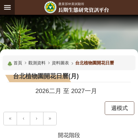
跳到主要內容區塊
:
進
階
試
驗
搜
基
:::
尋
地
首頁
觀測資料
資料圖表
台北植物園開花日曆
觀
台北植物園開花日曆(月)
測
主
2026二月
至
2027一月
題
週模式
觀
測
資
料
開花階段