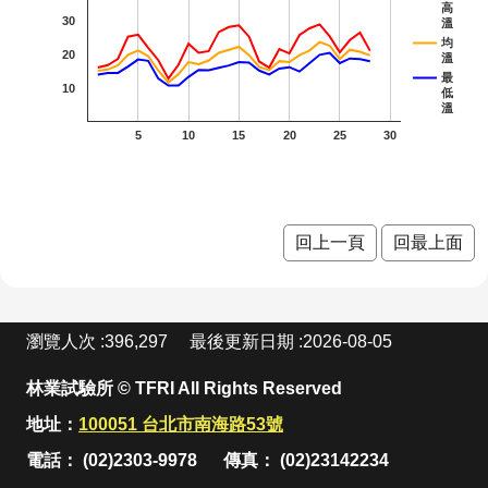
站
高
月 開
30
大花紫薇
溫
資
均
料
20
花階
溫
九芎
開
最
10
低
段4
放
紅花繼木
溫
宣
5
10
15
20
25
30
龍爪花
告
臺灣野牡丹藤
隱
私
密花野牡丹藤
權
回上一頁
回最上面
宣
野牡
野牡丹
告
丹 六
含笑
含笑
含笑
:
瀏覽人次
396,297
最後更新日期
2026-08-05
月 開
三月
四月
小葉魚藤
花階
開花
開花
芒
林業試驗所 © TFRI All Rights Reserved
段4
階段4
階段4
地址：
100051 台北市南海路53號
紅玉
紅玉葉金花
電話： (02)2303-9978
傳真： (02)23142234
葉金
荷花
荷花
荷花
荷花