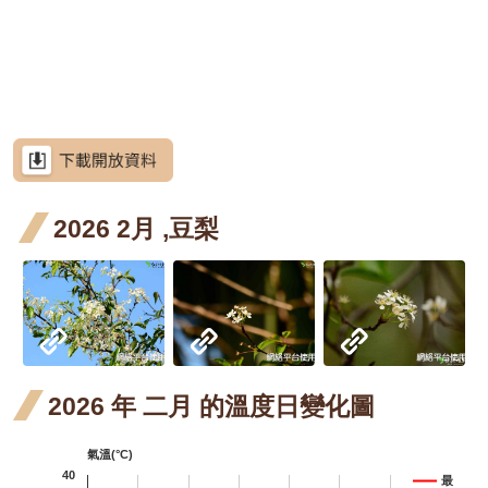
網
開花
四月
站
水茄
水茄苳
導
階段4
開花
苳 六
洋紫荊
覽
階段4
月 開
羊蹄
羊蹄甲
RSS
花階
甲 三
射干
射干
射干
意
見
段4
月 開
六月
七月
芥藍菜
信
箱
2026 2月 ,豆梨
花階
開花
開花
朝鮮紫珠
段4
階段4
階段4
茶梅
資
訊
細葉山茶
安
全
紫葳
紫葳
紫葳
政
策
六月
七月
火炬刺桐
2026 年 二月 的溫度日變化圖
開花
開花
政
火炬
火炬薑
府
氣溫(°C)
階段4
階段4
薑 六
臺灣欒樹
網
40
最