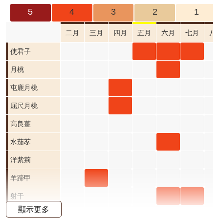
成
5
4
3
2
1
果
及
二月
三月
四月
五月
六月
七月
八
應
使君
使君
使君
使君子
用
子 五
子 六
子 七
月桃
月桃
開
月 開
月 開
月 開
六月
屯鹿
屯鹿月桃
放
資
花階
花階
花階
開花
月桃
屈尺
屈尺月桃
料
段4
段4
段4
階段4
四月
月桃
高良薑
資
開花
四月
水茄
水茄苳
訊
公
階段4
開花
苳 六
洋紫荊
告
階段4
月 開
羊蹄
羊蹄甲
首
花階
甲 三
射干
射干
射干
頁
顯示更多
段4
月 開
六月
七月
芥藍菜