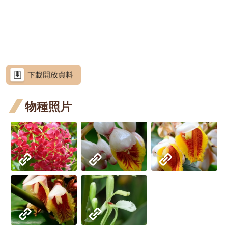
網
花階
開花
開花
站
朝鮮紫珠
導
段4
階段4
階段4
茶梅
覽
細葉山茶
RSS
紫葳
紫葳
紫葳
意
見
六月
七月
重瓣
重瓣
重瓣麥李
信
箱
物種照片
開花
開花
麥李
麥李
火炬刺桐
階段4
階段4
二月
三月
火炬
火炬薑
資
訊
開花
開花
薑 六
臺灣
臺灣山菊
安
全
階段4
階段4
月 開
山菊
山芙
山芙蓉
政
花階
策
二月
蓉 二
臺灣欒樹
段4
開花
月 開
政
大花紫薇
府
階段4
花階
九芎
網