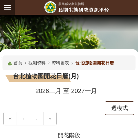
跳到主要內容區塊
:
進
階
試
驗
搜
基
:::
尋
地
首頁
觀測資料
資料圖表
台北植物園開花日曆
觀
台北植物園開花日曆(月)
測
主
2026二月
至
2027一月
題
週模式
觀
測
資
料
開花階段