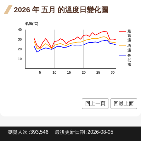
站
段4
金銀
金銀
金銀
金銀
金銀花
2026 年 五月 的溫度日變化圖
資
料
花 二
花 三
花 六
花 七
紅花繼木
開
氣溫(°C)
放
月 開
月 開
月 開
月 開
40
龍爪花
最
宣
高
30
溫
花階
花階
花階
花階
臺灣野牡丹藤
告
均
20
溫
段4
段4
段4
段4
密花野牡丹藤
隱
最
10
低
私
野牡
溫
野牡丹
權
5
10
15
20
25
30
宣
丹 六
含笑
含笑
含笑
告
月 開
三月
四月
小葉魚藤
花階
開花
開花
芒
回上一頁
回最上面
段4
階段4
階段4
紅玉
紅玉葉金花
葉金
荷花
荷花
荷花
荷花
:
瀏覽人次
393,546
最後更新日期
2026-08-05
花 六
三月
六月
七月
鈍頭緬梔