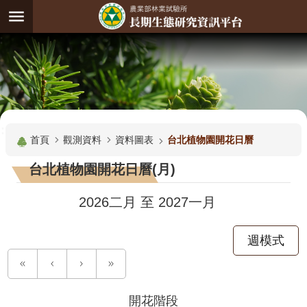
跳到主要內容區塊
:
進
階
試
驗
搜
基
:::
尋
地
首頁
觀測資料
資料圖表
台北植物園開花日曆
觀
台北植物園開花日曆(月)
測
主
2026二月
至
2027一月
題
週模式
觀
測
資
料
開花階段