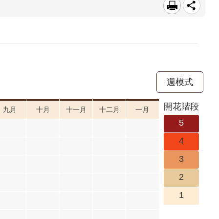
週模式
開花階段
九月
十月
十一月
十二月
一月
5
4
3
2
1