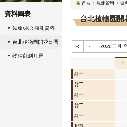
首頁
觀測資料
資
:
資料圖表
台北植物園開花
氣象/水文觀測資料
台北植物園開花日曆
2026二月
物種觀測月曆
二
射干
射干
射干
射干
射干
紫葳