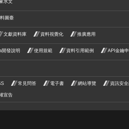
象水文
段4
六月 開
料圖臺
花階段4
羊蹄甲
三月 開
文獻資料庫
資料視覺化
推廣應用
花階段4
ata開發說明
使用規範
資料引用範例
API金鑰
麥
重瓣麥
二月
李 三月
SS
常見問答
電子書
網站導覽
資訊安全
階
開花階
火炬薑
權宣告
段4
六月 開
山
花階段4
二月
蓉
階
 開