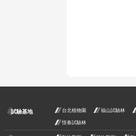
花階
二月
金銀花
金銀
花階
二月
金銀花
金銀
花階
二月
使君子
花階
使君子
使君子
使君子
使君子
月桃
:
屯鹿月桃
台北植物園
福山試驗林
屈尺月桃
試驗基地
高良薑
恆春試驗林
水茄苳