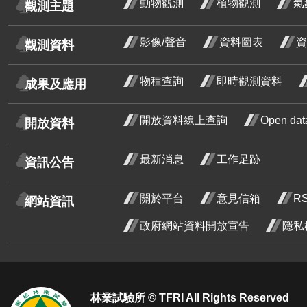
動物觀測
植物觀測
氣
觀測主題
洋紫荊
影像/聲音
資料圖表
資
羊蹄甲
觀測資料
芥藍菜
物種查詢
即時觀測資料
成果及應用
朝鮮紫珠
茶梅
開放資料線上查詢
Open d
開放資料
細葉山茶
最新消息
工作足跡
資訊公告
重瓣麥李
重瓣
李 
火炬刺桐
關於平台
意見信箱
R
網站資訊
開花
火炬薑
政府網站資料開放宣告
隱私
段4
臺灣山菊
臺灣
菊 
山芙蓉
山芙
開花
二月
臺灣欒樹
林業試驗所 © TFRI All Rights Reserved