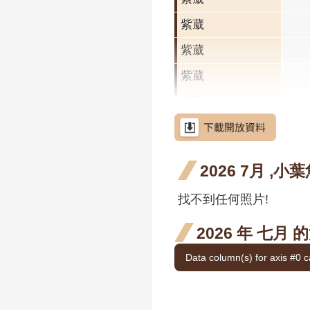
紫葳
紫葳
紫葳
紫葳
荷花
荷花
2026 7月 ,小
荷花
找不到任何照片!
荷花
荷花
2026 年 七月
金銀花
金銀
Data column(s) for axis #0 c
二月
金銀花
金銀
花階
二月
金銀花
金銀