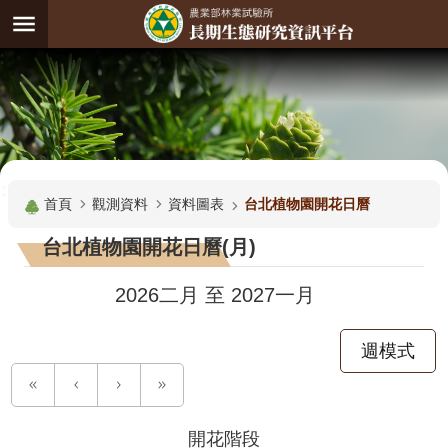
跳到主要內容區塊
:
進
階
試
驗
搜
基
:::
尋
地
首頁
觀測資料
資料圖表
台北植物園開花日曆
觀
台北植物園開花日曆(月)
測
主
2026二月
至
2027一月
題
週模式
觀
測
資
料
開花階段