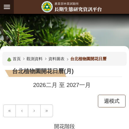
跳到主要內容區塊
:
進
階
試
驗
搜
基
:::
尋
地
首頁
觀測資料
資料圖表
台北植物園開花日曆
觀
台北植物園開花日曆(月)
測
主
2026二月
至
2027一月
題
週模式
觀
測
資
料
開花階段