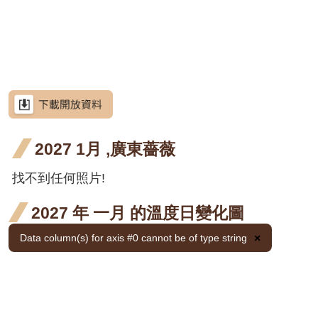
網
段4
階段4
階段4
站
茶梅
導
細葉山茶
覽
紫葳
紫葳
紫葳
RSS
六月
七月
重瓣
重瓣
重瓣麥李
意
見
開花
開花
麥李
麥李
火炬刺桐
信
箱
2027 1月 ,廣東薔薇
階段4
階段4
二月
三月
火炬
火炬薑
開花
開花
薑 六
臺灣
找不到任何照片!
臺灣山菊
資
訊
階段4
階段4
月 開
山菊
山芙
山芙蓉
安
2027 年 一月 的溫度日變化圖
全
花階
二月
蓉 二
臺灣欒樹
政
Data column(s) for axis #0 cannot be of type string
×
段4
開花
策
月 開
大花紫薇
階段4
花階
政
九芎
府
段4
金銀
金銀
金銀
金銀
金銀花
網