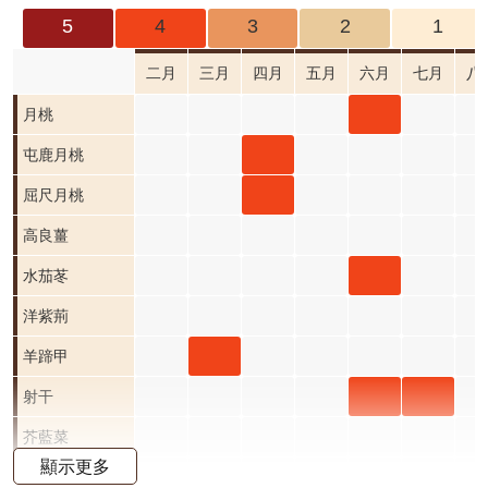
成
5
4
3
2
1
果
及
二月
三月
四月
五月
六月
七月
八
應
月桃
月桃
用
六月
屯鹿
屯鹿月桃
開
開花
月桃
屈尺
屈尺月桃
放
資
階段4
四月
月桃
高良薑
料
開花
四月
水茄
水茄苳
資
階段4
開花
苳 六
洋紫荊
訊
公
階段4
月 開
羊蹄
羊蹄甲
告
花階
甲 三
射干
射干
射干
首
段4
月 開
六月
七月
芥藍菜
頁
顯示更多
花階
開花
開花
朝鮮紫珠