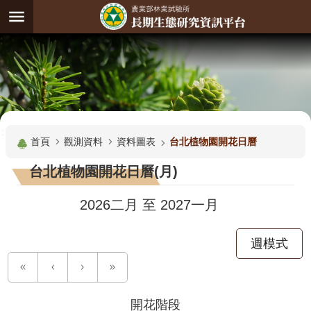
跳到主要內容區塊
:
進
階
試
驗
搜
基
:::
尋
地
首頁
觀測資料
資料圖表
台北植物園開花日曆
觀
台北植物園開花日曆(月)
測
主
2026二月
至
2027一月
題
週模式
觀
測
資
料
開花階段