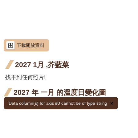
網
段4
階段4
階段4
站
茶梅
導
細葉山茶
覽
紫葳
紫葳
紫葳
RSS
六月
七月
重瓣
重瓣
重瓣麥李
意
見
開花
開花
麥李
麥李
火炬刺桐
信
箱
2027 1月 ,芥藍菜
階段4
階段4
二月
三月
火炬
火炬薑
開花
開花
薑 六
臺灣
找不到任何照片!
臺灣山菊
資
訊
階段4
階段4
月 開
山菊
山芙
山芙蓉
安
2027 年 一月 的溫度日變化圖
全
花階
二月
蓉 二
臺灣欒樹
政
Data column(s) for axis #0 cannot be of type string
×
段4
開花
策
月 開
大花紫薇
階段4
花階
政
九芎
府
段4
金銀
金銀
金銀
金銀
金銀花
網