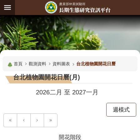
跳到主要內容區塊
:
進
階
試
驗
搜
基
:::
尋
地
首頁
觀測資料
資料圖表
台北植物園開花日曆
觀
台北植物園開花日曆(月)
測
主
2026二月
至
2027一月
題
週模式
觀
測
資
料
開花階段