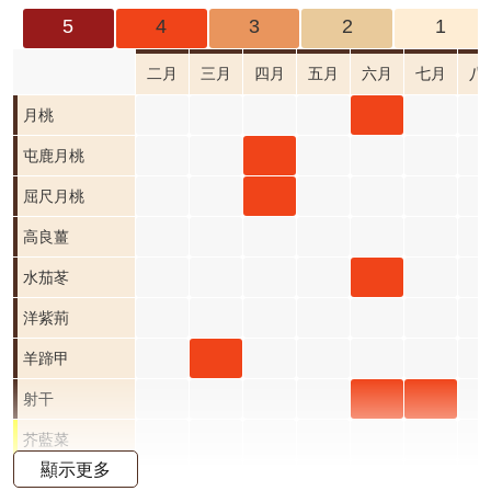
成
5
4
3
2
1
果
及
二月
三月
四月
五月
六月
七月
八
應
月桃
月桃
用
六月
屯鹿
屯鹿月桃
開
開花
月桃
屈尺
屈尺月桃
放
資
階段4
四月
月桃
高良薑
料
開花
四月
水茄
水茄苳
資
階段4
開花
苳 六
洋紫荊
訊
公
階段4
月 開
羊蹄
羊蹄甲
告
花階
甲 三
射干
射干
射干
首
段4
月 開
六月
七月
芥藍菜
頁
顯示更多
花階
開花
開花
朝鮮紫珠