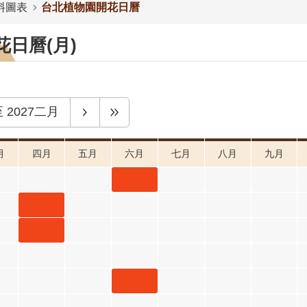
料圖表
台北植物園開花日曆
日曆(月)
至
2027二月
月
四月
五月
六月
七月
八月
九月
月桃 六
月 開花
屯鹿月
階段4
桃 四月
屈尺月
開花階
桃 四月
段4
開花階
水茄苳
段4
六月 開