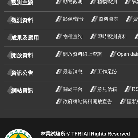
動物觀測
植物觀測
氣
觀測主題
紅玉葉金花
影像/聲音
資料圖表
資
荷花
荷花
觀測資料
月 
鈍頭緬梔
物種查詢
即時觀測資料
成果及應用
階段
紅花緬梔
水黃皮
開放資料線上查詢
Open d
開放資料
菲律賓紫檀
最新消息
工作足跡
資訊公告
炮仗花
炮仗
三月
豆梨
關於平台
意見信箱
R
網站資訊
花階
使君子
政府網站資料開放宣告
隱私
石斑木
石斑
三月
金毛杜鵑
金毛
花階
鵑 
烏來杜鵑
林業試驗所 © TFRI All Rights Reserved