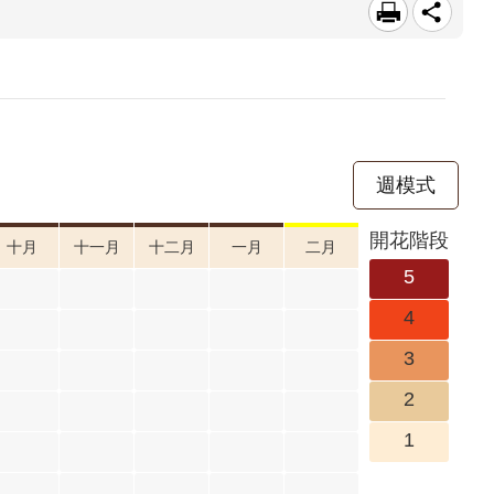
週模式
開花階段
十月
十一月
十二月
一月
二月
5
4
3
2
1