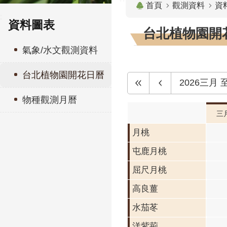
首頁
觀測資料
資
:
資料圖表
台北植物園開花
氣象/水文觀測資料
台北植物園開花日曆
2026三月
物種觀測月曆
三
月桃
屯鹿月桃
屈尺月桃
高良薑
水茄苳
洋紫荊