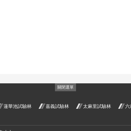
花
金銀花
金銀花
 開
六月 開
七月 開
段4
花階段4
花階段4
關閉選單
野牡丹
六月 開
蓮華池試驗林
嘉義試驗林
太麻里試驗林
六
 三
含笑 四
花階段4
開花
月 開花
4
階段4