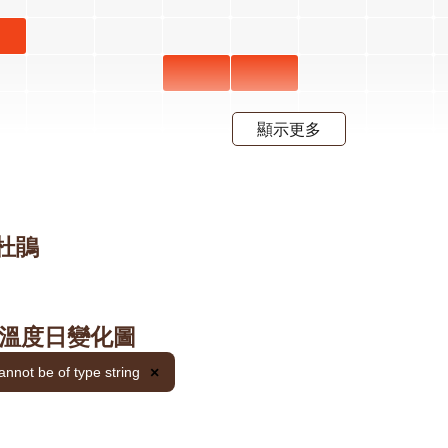
花階段4
甲
 開
射干 六
射干 七
段4
月 開花
月 開花
顯示更多
階段4
階段4
毛杜鵑
紫葳 六
紫葳 七
月 開花
月 開花
麥
階段4
階段4
三月
 的溫度日變化圖
階
火炬薑
annot be of type string
×
六月 開
花階段4