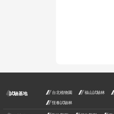
臺灣欒樹
大花紫薇
九芎
金銀花
金銀
三月
紅花繼木
花階
龍爪花
臺灣野牡丹藤
密花野牡丹藤
:
野牡丹
台北植物園
福山試驗林
含笑
含笑
試驗基地
月 
小葉魚藤
恆春試驗林
階段
芒