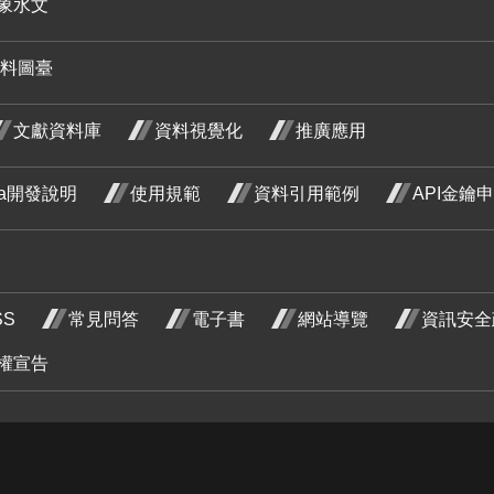
象水文
紅玉葉
料圖臺
金花 六
 三
荷花 六
荷花 七
月 開花
開花
月 開花
月 開花
文獻資料庫
資料視覺化
推廣應用
階段4
4
階段4
階段4
ata開發說明
使用規範
資料引用範例
API金鑰
花
 開
SS
常見問答
電子書
網站導覽
資訊安全
段4
使君子
使君子
使君子
權宣告
五月 開
六月 開
七月 開
木
花階段4
花階段4
花階段4
 開
杜
金毛杜
段4
三月
鵑 四月