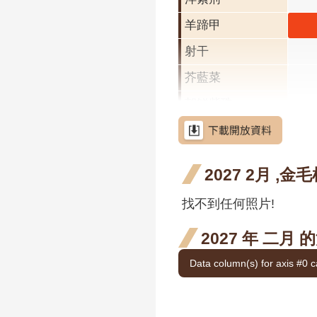
羊蹄甲
羊蹄
三月
射干
花階
芥藍菜
朝鮮紫珠
茶梅
細葉山茶
2027 2月 ,金
紫葳
找不到任何照片!
重瓣麥李
重瓣
李 
火炬刺桐
2027 年 二月
開花
火炬薑
Data column(s) for axis #0 c
段4
臺灣山菊
山芙蓉