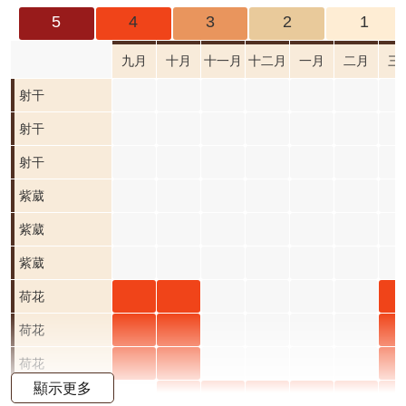
成
5
4
3
2
1
果
及
九月
十月
十一月
十二月
一月
二月
三
應
射干
用
射干
開
射干
放
資
紫葳
紫葳
料
十月
紫葳
紫葳
資
開花
十月
紫葳
紫葳
訊
公
階段0
開花
十月
荷花
荷花
荷
荷花
告
階段0
開花
九月
十月
三
荷花
荷花
荷
荷花
首
階段0
開花
開花
開
九月
十月
三
荷花
荷花
荷
荷花
頁
顯示更多
階段4
階段4
階
開花
開花
開
九月
十月
三
金銀
金銀
金銀
金銀
金銀
金
金銀花