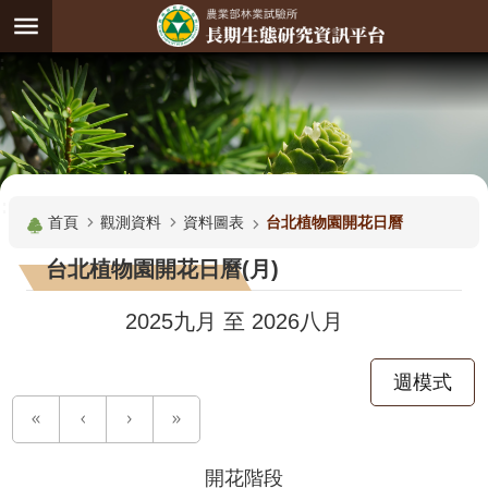
跳到主要內容區塊
:
進
階
試
驗
搜
基
:::
尋
地
首頁
觀測資料
資料圖表
台北植物園開花日曆
觀
台北植物園開花日曆(月)
測
主
2025九月
至
2026八月
題
週模式
觀
測
資
料
開花階段