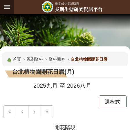
跳到主要內容區塊
:
進
階
試
驗
搜
基
:::
尋
地
首頁
觀測資料
資料圖表
台北植物園開花日曆
觀
台北植物園開花日曆(月)
測
主
2025九月
至
2026八月
題
週模式
觀
測
資
料
開花階段