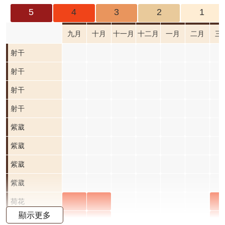
成
5
4
3
2
1
果
及
九月
十月
十一月
十二月
一月
二月
三
應
射干
用
射干
開
射干
放
資
射干
料
紫葳
紫葳
資
十月
紫葳
紫葳
訊
公
開花
十月
紫葳
紫葳
告
階段0
開花
十月
紫葳
紫葳
首
階段0
開花
十月
荷花
荷花
荷
荷花
頁
顯示更多
階段0
開花
九月
十月
三
荷花
荷花
荷
荷花