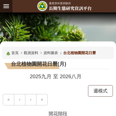
跳到主要內容區塊
:
進
階
試
驗
搜
基
:::
尋
地
首頁
觀測資料
資料圖表
台北植物園開花日曆
觀
台北植物園開花日曆(月)
測
主
2025九月
至
2026八月
題
週模式
觀
測
資
料
開花階段