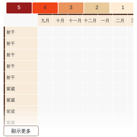
成
5
4
3
2
1
果
及
九月
十月
十一月
十二月
一月
二月
三
應
射干
用
射干
開
射干
放
資
射干
料
射干
資
紫葳
紫葳
訊
公
十月
紫葳
紫葳
告
開花
十月
紫葳
紫葳
首
階段0
開花
十月
紫葳
紫葳
頁
顯示更多
階段0
開花
十月
紫葳
紫葳