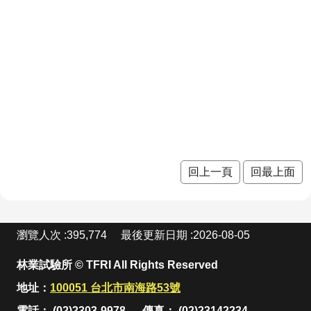
站
段4
段4
花階
花階
屈尺月桃
資
料
段4
段4
高良薑
開
放
水茄苳
宣
洋紫
洋紫
洋紫荊
告
荊 十
荊 十
羊
羊蹄甲
隱
私
一月
二月
甲 
芥藍菜
權
宣
開花
開花
月 
朝鮮
朝鮮紫珠
回上一頁
回最上面
告
階段4
階段4
花
紫珠
茶梅
段4
九月
細葉山茶
:
瀏覽人次
395,774
最後更新日期
2026-08-05
開花
重瓣
重瓣
重
重瓣麥李
林業試驗所 © TFRI All Rights Reserved
階段4
麥李
麥李
麥
火炬刺桐
地址：
100051 台北市南海路53號
一月
二月
三
火炬薑
電話： (02)2303-9978
傳真： (02)23142234