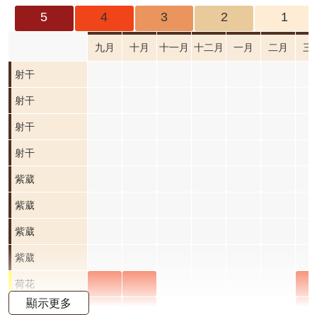
成
5
4
3
2
1
果
及
九月
十月
十一月
十二月
一月
二月
三
應
射干
用
射干
開
射干
放
資
射干
料
紫葳
紫葳
資
十月
紫葳
紫葳
訊
公
開花
十月
紫葳
紫葳
告
階段0
開花
十月
紫葳
紫葳
首
階段0
開花
十月
荷花
荷花
荷
荷花
頁
顯示更多
階段0
開花
九月
十月
三
荷花
荷花
荷
荷花