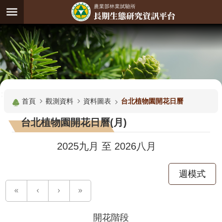
跳到主要內容區塊
:
進
階
試
驗
搜
基
:::
尋
地
首頁
觀測資料
資料圖表
台北植物園開花日曆
觀
台北植物園開花日曆(月)
測
主
2025九月
至
2026八月
題
週模式
觀
測
資
料
開花階段